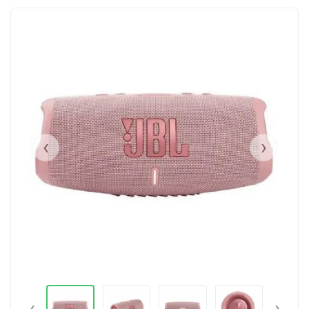
‹
›
‹
›