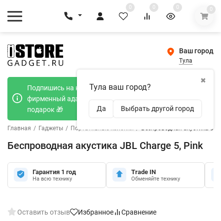
0
0
0
0
Ваш город
Тула
✖
Тула ваш город?
Подпишись на наш телеграмм канал и получи
фирменный адаптер Type-C 20W при покупке в
Да
Выбрать другой город
подарок 🎁
Главная
/
Гаджеты
/
Портативные колонки
/
Беспроводная акустика JBL 
Беспроводная акустика JBL Charge 5, Pink
Гарантия 1 год
Trade IN
На всю технику
Обменяйте технику
Оставить отзыв
Избранное
Сравнение