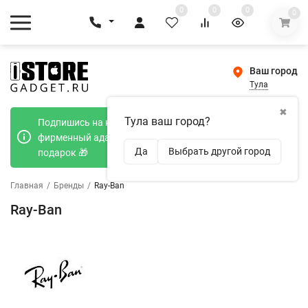
0
0
0
0
Ваш город
Тула
✖
Тула ваш город?
Подпишись на наш телеграмм канал и получи
фирменный адаптер Type-C 20W при покупке в
Да
Выбрать другой город
подарок 🎁
Главная
/
Бренды
/
Ray-Ban
Ray-Ban