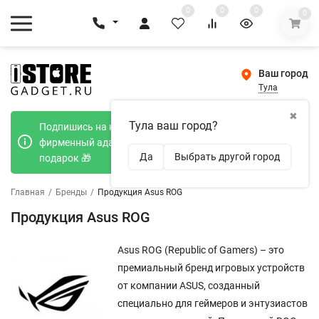
0
0
0
0
Ваш город
Тула
✖
Тула ваш город?
Подпишись на наш телеграмм канал и получи
фирменный адаптер Type-C 20W при покупке в
Да
Выбрать другой город
подарок 🎁
Главная
/
Бренды
/
Продукция Asus ROG
Продукция Asus ROG
Asus ROG (Republic of Gamers) – это
премиальный бренд игровых устройств
от компании ASUS, созданный
специально для геймеров и энтузиастов