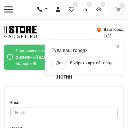
0
0
0
0
Ваш город
Тула
✖
Тула ваш город?
Подпишись на наш телеграмм канал и получи
фирменный адаптер Type-C 20W при покупке в
Да
Выбрать другой город
подарок 🎁
Логин
Email