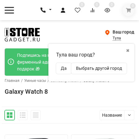
0
0
0
0
Ваш город
Тула
✖
Тула ваш город?
Подпишись на наш телеграмм канал и получи
фирменный адаптер Type-C 20W при покупке в
Да
Выбрать другой город
подарок 🎁
Главная
/
Умные часы
/
Samsung Watch
/
Galaxy Watch 8
Galaxy Watch 8
Название