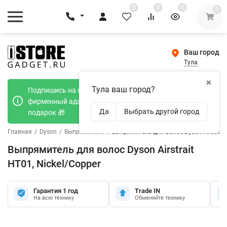
0
0
0
0
Ваш город
Тула
✖
Тула ваш город?
Подпишись на наш телеграмм канал и получи
фирменный адаптер Type-C 20W при покупке в
Да
Выбрать другой город
подарок 🎁
Главная
/
Dyson
/
Выпрямители
/
Выпрямитель для волос Dyson Airstrait 
Выпрямитель для волос Dyson Airstrait
HT01, Nickel/Copper
Гарантия 1 год
Trade IN
На всю технику
Обменяйте технику