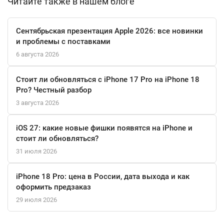
Читайте также в нашем блоге
Dyson Airstrait HT01 — это не просто утюжок, а настоящая
находка для тех, кто ценит качество и эффективность. С ним
Сентябрьская презентация Apple 2026: все новинки
укладка превращается в удовольствие, а ваши волосы будут
и проблемы с поставками
выглядеть безупречно каждый день.
6 августа 2026
Стоит ли обновляться с iPhone 17 Pro на iPhone 18
Pro? Честный разбор
3 августа 2026
iOS 27: какие новые фишки появятся на iPhone и
стоит ли обновляться?
31 июля 2026
iPhone 18 Pro: цена в России, дата выхода и как
оформить предзаказ
29 июля 2026