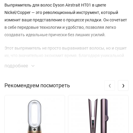
Выпрямитель для волос Dyson Airstrait HT01 в цвете
Nickel/Copper — это революционный инструмент, который
изменит ваше представление о процессе укладки. Он сочетает
в себе передовые технологии и удобство, позволяя легко
создавать идеальные прически без лишних усилий.
Этот выпрямитель не просто выравнивает волосы, но и сушит
их, что значительно экономит время. Благодаря уникальной
технологии, Dyson Airstrait использует поток горячего воздуха,
подробнее
который равномерно распределяется по вашим локонам. Это
означает, что вам не нужно прибегать к сильному нагреву, что
‹
›
Рекомендуем посмотреть
минимизирует риск повреждения волос и сохраняет их
здоровье и блеск.
Одной из главных особенностей является направленный поток
воздуха под углом 45°, который создает необходимое
натяжение для идеального выравнивания. Это позволяет
достичь гладкости на концах волос, не подвергая их