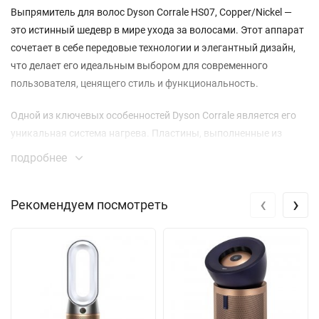
Выпрямитель для волос Dyson Corrale HS07, Copper/Nickel —
это истинный шедевр в мире ухода за волосами. Этот аппарат
сочетает в себе передовые технологии и элегантный дизайн,
что делает его идеальным выбором для современного
пользователя, ценящего стиль и функциональность.
Одной из ключевых особенностей Dyson Corrale является его
уникальная система нагрева. Пластины, выполненные из
марганцево-медного сплава, обеспечивают равномерное
подробнее
распределение тепла, что значительно снижает риск
повреждения волос. Это устройство позволяет вам
‹
›
Рекомендуем посмотреть
укладывать волосы быстрее и с меньшим воздействием
высокой температуры, что особенно важно для поддержания
их здоровья и блеска.
В отличие от традиционных выпрямителей, Dyson Corrale
работает от встроенного аккумулятора, что придаёт ему
мобильность. Вы можете наслаждаться свободой укладки без