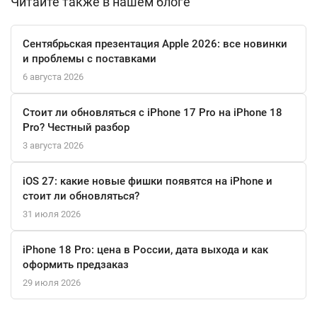
Читайте также в нашем блоге
что ваши волосы будут выглядеть великолепно.
В комплекте с выпрямителем идёт стильный термостойкий
Сентябрьская презентация Apple 2026: все новинки
чехол, который защитит его во время поездок. Dyson Corrale
и проблемы с поставками
HS07 — это не просто выпрямитель, это ваш надежный
6 августа 2026
помощник в создании идеального образа в любой ситуации.
Стоит ли обновляться с iPhone 17 Pro на iPhone 18
Pro? Честный разбор
3 августа 2026
iOS 27: какие новые фишки появятся на iPhone и
стоит ли обновляться?
31 июля 2026
iPhone 18 Pro: цена в России, дата выхода и как
оформить предзаказ
29 июля 2026