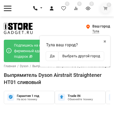
0
0
0
0
Ваш город
Тула
✖
Тула ваш город?
Подпишись на наш телеграмм канал и получи
фирменный адаптер Type-C 20W при покупке в
Да
Выбрать другой город
подарок 🎁
Главная
/
Dyson
/
Выпрямители
/
Выпрямитель Dyson Airstrait Straighte
Выпрямитель Dyson Airstrait Straightener
HT01 сливовый
Гарантия 1 год
Trade IN
На всю технику
Обменяйте технику