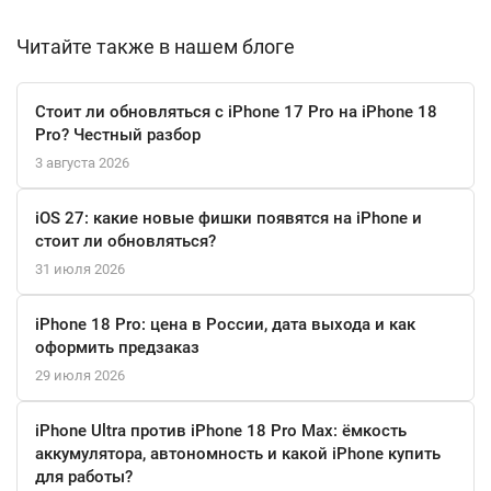
помощью MagSafe и возможность быстрой зарядки от сети,
гарантируют, что ваш iPhone всегда будет готов к работе.
Читайте также в нашем блоге
С защитой от воды и пыли до 6 метров и 30 минут, этот
Стоит ли обновляться с iPhone 17 Pro на iPhone 18
смартфон станет надежным спутником в любых условиях.
Pro? Честный разбор
Face ID обеспечивает безопасность ваших данных, а
3 августа 2026
поддержка Siri и Apple Pay делает использование устройства
простым и интуитивным.
iOS 27: какие новые фишки появятся на iPhone и
стоит ли обновляться?
Apple iPhone 15 Plus 512 ГБ Green — это не просто смартфон, а
31 июля 2026
настоящий технологический шедевр, который подчеркнет ваш
стиль и индивидуальность. Он станет вашим верным
iPhone 18 Pro: цена в России, дата выхода и как
помощником в повседневной жизни и откроет новые
оформить предзаказ
горизонты для творчества и общения.
29 июля 2026
iPhone Ultra против iPhone 18 Pro Max: ёмкость
аккумулятора, автономность и какой iPhone купить
для работы?