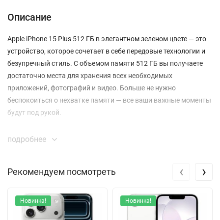
Описание
Apple iPhone 15 Plus 512 ГБ в элегантном зеленом цвете — это
устройство, которое сочетает в себе передовые технологии и
безупречный стиль. С объемом памяти 512 ГБ вы получаете
достаточно места для хранения всех необходимых
приложений, фотографий и видео. Больше не нужно
беспокоиться о нехватке памяти — все ваши важные моменты
будут под рукой.
Смартфон оснащен дисплеем с диагональю 6.7 дюймов и
подробнее
разрешением 2778 x 1284 пикселя, что обеспечивает
невероятную четкость и яркость изображения. OLED-
‹
›
Рекомендуем посмотреть
технология и высокая яркость до 1200 кд/м² делают каждую
картинку живой и насыщенной. Вы оцените комфорт при
просмотре контента, а также его отличные углы обзора.
Новинка!
Новинка!
Камера iPhone 15 Plus — это настоящий шедевр технологий. С