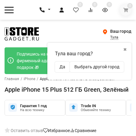
0
0
0
0
Ваш город
Тула
✖
Тула ваш город?
Подпишись на наш телеграмм канал и получи
фирменный адаптер Type-C 20W при покупке в
Да
Выбрать другой город
подарок 🎁
Главная
/
iPhone
/
Apple iPhone 15 Plus 512 ГБ Green, Зелёный
Apple iPhone 15 Plus 512 ГБ Green, Зелёный
Гарантия 1 год
Trade IN
На всю технику
Обменяйте технику
Оставить отзыв
Избранное
Сравнение