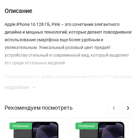
Описание
Apple iPhone 16 128 ГБ, Pink – это сочетание элегантного
дизайна и мощных технологий, которые делают повседневное
использование смартфона еще более удобным и
увлекательным. Уникальный розовый цвет придаёт
устройству стильный и современный вид, который выделяет
его среди остальных моделей.
С диагональю 6.1 дюйма и разрешением 2556 x 1179 пикселей,
дисплей iPhone 16 использует OLED-технологию с яркостью до
подробнее
2000 кд/м² и контрастностью 2000000:1, что обеспечивает
потрясающую четкость и насыщенность цветов. Технология
‹
›
Рекомендуем посмотреть
True Tone адаптирует цветовую температуру под окружающее
освещение, создавая комфортное зрительное восприятие.
Новинка!
Новинка!
Под капотом устройства установлен мощный процессор A18,
который обеспечивает непревзойденную производительность