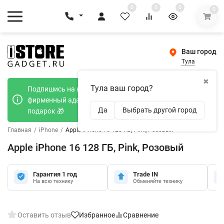
0
0
0
0
Ваш город
Тула
✖
Тула ваш город?
Подпишись на наш телеграмм канал и получи
фирменный адаптер Type-C 20W при покупке в
Да
Выбрать другой город
подарок 🎁
Главная
/
iPhone
/
Apple iPhone 16 128 ГБ, Pink, Розовый
Apple iPhone 16 128 ГБ, Pink, Розовый
Гарантия 1 год
Trade IN
На всю технику
Обменяйте технику
Оставить отзыв
Избранное
Сравнение