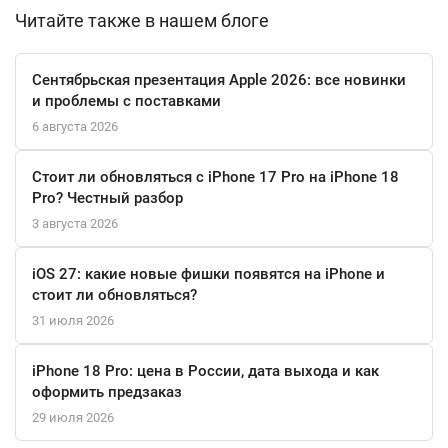
Читайте также в нашем блоге
Сотовая связь поддерживает 5G, а также Bluetooth 5.3 и NFC,
что делает обмен данными быстрым и простым. Энергоемкая
Сентябрьская презентация Apple 2026: все новинки
батарея позволяет использовать устройство до 80 часов для
и проблемы с поставками
воспроизведения аудио и до 22 часов для воспроизведения
6 августа 2026
видео.
Стоит ли обновляться с iPhone 17 Pro на iPhone 18
iPhone 16 также предлагает защиту от воды и пыли (до 6
Pro? Честный разбор
метров на 30 минут), а стильный алюминиевый корпус делает
3 августа 2026
его не только прочным, но и легким – всего 171 грамм.
Поддержка MagSafe и USB Type-C добавляют дополнительные
iOS 27: какие новые фишки появятся на iPhone и
удобства в использовании.
стоит ли обновляться?
31 июля 2026
С iPhone 16 вы получаете смартфон, который не только
отвечает всем современным требованиям, но и становится
iPhone 18 Pro: цена в России, дата выхода и как
истинным отражением вашего стиля.
оформить предзаказ
29 июля 2026