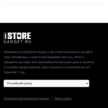
тысяч фотографий в максимальном качестве, освобождая вас
от постоянной необходимости что-то удалять.
Приобрести устройство можно у нас в сети магазинов, на сайте,
либо связавшись с нами в мессенджерах или соц. сетях и
оформить доставку или самовывоз! Актуальные цены и наличие
уточняйте перед покупкой. Цены указаны за наличный расчет.
Гарантия 1 год.
|
Политика персональных данных
Карта сайта