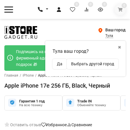
0
0
0
0
Ваш город
Тула
✖
Тула ваш город?
Подпишись на наш телеграмм канал и получи
фирменный адаптер Type-C 20W при покупке в
Да
Выбрать другой город
подарок 🎁
Главная
/
iPhone
/
Apple iPhone 17e 256 ГБ, Black, Черный
Apple iPhone 17e 256 ГБ, Black, Черный
Гарантия 1 год
Trade IN
На всю технику
Обменяйте технику
Оставить отзыв
Избранное
Сравнение