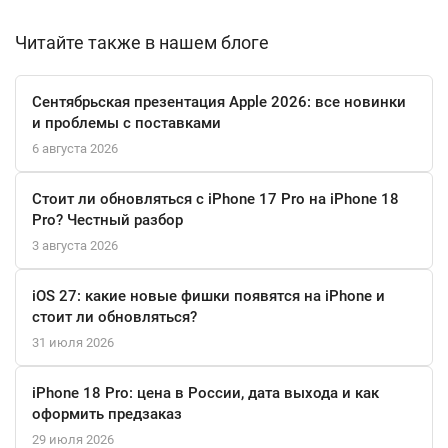
эффективно его подавляют. Фронтальная камера на 12 Мп с
Читайте также в нашем блоге
автофокусом и ночным режимом идеально подходит для
четких видеозвонков и ярких селфи.
Сентябрьская презентация Apple 2026: все новинки
Связь будущего уже здесь: поддержка сетей 5G и Wi-Fi 6
и проблемы с поставками
обеспечивает молниеносную загрузку контента и стабильную
6 августа 2026
связь в перегруженных точках доступа. Надежную защиту
данных обеспечивает система Face ID, а степень защиты
Стоит ли обновляться с iPhone 17 Pro на iPhone 18
корпуса IP68 позволяет не переживать из-за внезапного
Pro? Честный разбор
дождя или случайных брызг. Встроенный искусственный
3 августа 2026
интеллект Apple Intelligence помогает в повседневных задачах,
делая взаимодействие с устройством по-настоящему умным и
iOS 27: какие новые фишки появятся на iPhone и
интуитивным.
стоит ли обновляться?
31 июля 2026
Смартфон поддерживает удобную беспроводную зарядку
MagSafe и оснащен современным разъемом USB Type-C для
iPhone 18 Pro: цена в России, дата выхода и как
быстрой подзарядки. Внушительного хранилища в 256 ГБ с
оформить предзаказ
лихвой хватит для обширной медиатеки, рабочих файлов и
29 июля 2026