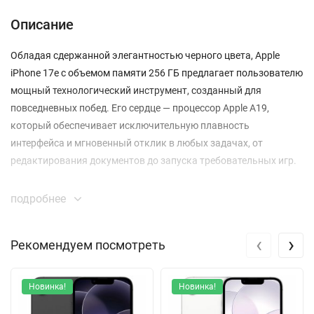
Описание
Обладая сдержанной элегантностью черного цвета, Apple
iPhone 17e с объемом памяти 256 ГБ предлагает пользователю
мощный технологический инструмент, созданный для
повседневных побед. Его сердце — процессор Apple A19,
который обеспечивает исключительную плавность
интерфейса и мгновенный отклик в любых задачах, от
редактирования документов до запуска требовательных игр.
Ваши визуальные впечатления будут невероятно четкими
подробнее
благодаря 6.1-дюймовому дисплею Super Retina XDR. С
разрешением 2532 x 1170 пикселей и невероятной плотностью
‹
›
Рекомендуем посмотреть
460 пикселей на дюйм изображение выглядит идеально
детализированным. Технология True Tone автоматически
подстраивает цветовой баланс под окружающий свет, снижая
Новинка!
Новинка!
нагрузку на глаза, а пиковая яркость в 1200 нит позволяет