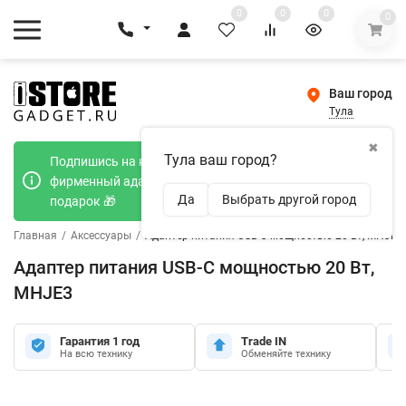
0
0
0
0
Ваш город
Тула
✖
Тула ваш город?
Подпишись на наш телеграмм канал и получи
фирменный адаптер Type-C 20W при покупке в
Да
Выбрать другой город
подарок 🎁
Главная
/
Аксессуары
/
Адаптер питания USB-C мощностью 20 Вт, MHJE3
Адаптер питания USB-C мощностью 20 Вт,
MHJE3
Гарантия 1 год
Trade IN
На всю технику
Обменяйте технику