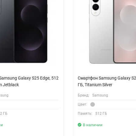
amsung Galaxy S25 Edge, 512
Смартфон Samsung Galaxy S2
m Jetblack
ГБ, Titanium Silver
sung
Бренд:
Samsung
Цвет:
2 ГБ
Память:
512 ГБ
ии
В наличии