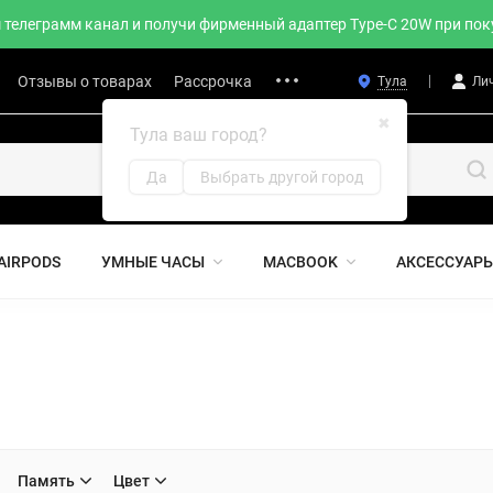
телеграмм канал и получи фирменный адаптер Type-C 20W при поку
Отзывы о товарах
Рассрочка
Тула
Ли
✖
Тула ваш город?
Да
Выбрать другой город
AIRPODS
УМНЫЕ ЧАСЫ
MACBOOK
АКСЕССУАР
Память
Цвет