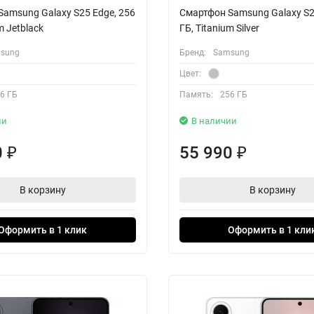
amsung Galaxy S25 Edge, 256
Смартфон Samsung Galaxy S2
m Jetblack
ГБ, Titanium Silver
sung
Бренд:
Samsung
Цвет:
6 ГБ
Память:
256 ГБ
ии
В наличии
0
55 990
₽
₽
В корзину
В корзину
Оформить в 1 клик
Оформить в 1 кли