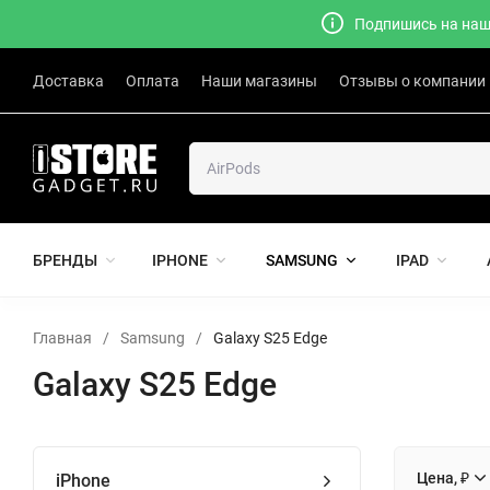
Подпишись на наш 
Доставка
Оплата
Наши магазины
Отзывы о компании
БРЕНДЫ
IPHONE
SAMSUNG
IPAD
Главная
/
Samsung
/
Galaxy S25 Edge
Galaxy S25 Edge
Цена, ₽
iPhone