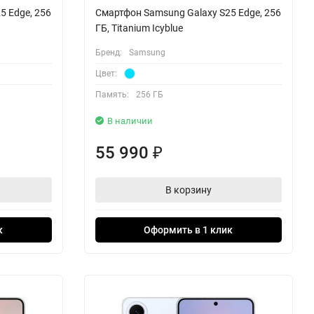
5 Edge, 256
Смартфон Samsung Galaxy S25 Edge, 256
ГБ, Titanium Icyblue
Бренд:
Samsung
Цвет:
Память:
256 ГБ
В наличии
55 990
₽
В корзину
к
Оформить в 1 клик