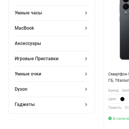
Умные часы
MacBook
Аксессуары
Игровые Приставки
Умные очки
Смартфон S
ГБ, Titaniu
Dyson
Бренд:
Sam
Цвет:
Гаджеты
Память:
51
В налич