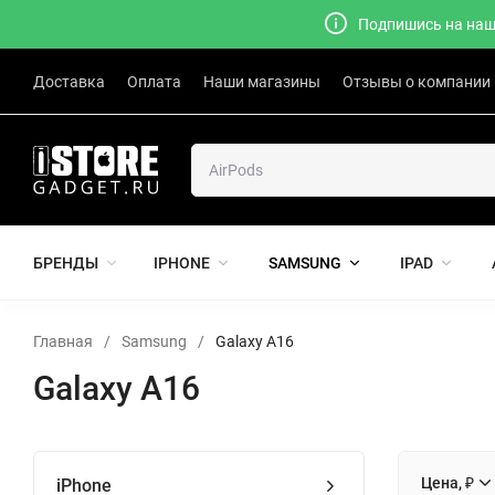
Подпишись на наш 
Доставка
Оплата
Наши магазины
Отзывы о компании
БРЕНДЫ
IPHONE
SAMSUNG
IPAD
Главная
/
Samsung
/
Galaxy A16
Galaxy A16
Цена, ₽
iPhone