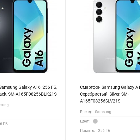
amsung Galaxy A16, 256 ГБ,
Смартфон Samsung Galaxy A16
lack, SM-A165F08256BLK21S
Серебристый, Silver, SM-
A165F08256SLV21S
sung
Бренд:
Samsung
Цвет:
6 ГБ
Память:
256 ГБ