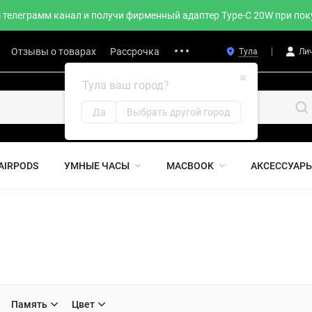
телеграмм канал и получи фирменный адаптер Type-C 20W при поку
Отзывы о товарах
Рассрочка
Тула
Ли
✖
Тула ваш город?
Да
Выбрать другой город
AIRPODS
УМНЫЕ ЧАСЫ
MACBOOK
АКСЕССУАР
Память
Цвет