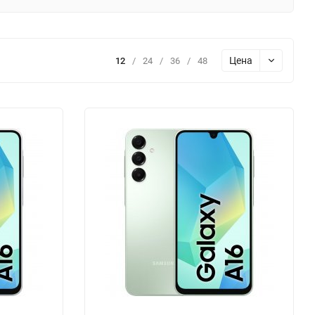
Цена
12
/
24
/
36
/
48