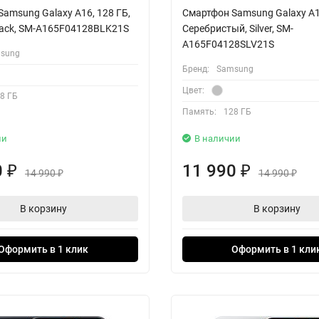
amsung Galaxy A16, 128 ГБ,
Смартфон Samsung Galaxy A16
lack, SM-A165F04128BLK21S
Серебристый, Silver, SM-
A165F04128SLV21S
sung
Бренд:
Samsung
Цвет:
8 ГБ
Память:
128 ГБ
ии
В наличии
0
11 990
₽
₽
14 990
14 990
₽
₽
В корзину
В корзину
Оформить в 1 клик
Оформить в 1 кли