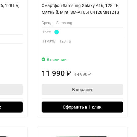
, 128 ГБ,
Смартфон Samsung Galaxy A16, 128 ГБ,
Мятный, Mint, SM-A165F04128MNT21S
Бренд:
Samsung
Цвет:
Память:
128 ГБ
В наличии
11 990
₽
14 990
₽
В корзину
к
Оформить в 1 клик