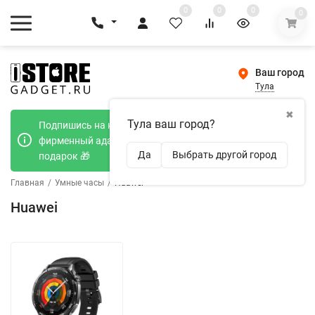
0
0
0
0
Ваш город
Тула
✖
Тула ваш город?
Подпишись на наш телеграмм канал и получи
фирменный адаптер Type-C 20W при покупке в
Да
Выбрать другой город
подарок 🎁
Главная
/
Умные часы
/
Huawei
Huawei