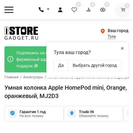
0
0
0
0
Ваш город
Тула
✖
Тула ваш город?
Подпишись на наш телеграмм канал и получи
фирменный адаптер Type-C 20W при покупке в
Да
Выбрать другой город
подарок 🎁
Главная
/
Аксессуары
/
Умная колонка Apple HomePod mini, Orange, ора
Умная колонка Apple HomePod mini, Orange,
оранжевый, MJ2D3
Гарантия 1 год
Trade IN
На всю технику
Обменяйте технику