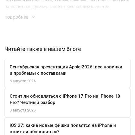
наполнят ваш дом музыкой в высочайшем качестве.
подробнее
Apple HomePod не просто колонка — это ваш личный ассистент
по управлению музыкой, умными устройствами и
повседневными задачами. С помощью голосового управления
Siri вы можете запрашивать вашу любимую музыку,
Читайте также в нашем блоге
устанавливать таймеры, получать новости и многое другое, не
поднимая пальца.
Сентябрьская презентация Apple 2026: все новинки
Уникальный дизайн Apple HomePod делает его идеальным
и проблемы с поставками
дополнением к вашему интерьеру. Его минималистичный
6 августа 2026
внешний вид и элегантные линии придают вашему дому
современный и стильный вид, который подчеркивает вашу
Стоит ли обновляться с iPhone 17 Pro на iPhone 18
индивидуальность и характер.
Pro? Честный разбор
3 августа 2026
Apple HomePod совместим с широким спектром устройств
Apple, что делает его идеальным выбором для владельцев
iOS 27: какие новые фишки появятся на iPhone и
iPhone, iPad, Mac и других устройств. Вы можете легко
стоит ли обновляться?