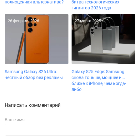
полноценная альтернатива?
битва технологических
гигантов 2026 года
26 февраля 2026
27 марта 2025
Samsung Galaxy S26 Ultra:
Galaxy S25 Edge: Samsung
честный обзор без рекламы
снова тоньше, мощнее и...
ближе к iPhone, чем когда-
либо
Написать комментарий
Ваше имя