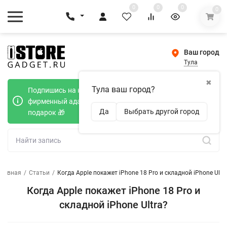
0
0
0
0
Ваш город
Тула
✖
Тула ваш город?
Подпишись на наш телеграмм канал и получи
фирменный адаптер Type-C 20W при покупке в
Да
Выбрать другой город
подарок 🎁
Главная
/
Статьи
/
Когда Apple покажет iPhone 18 Pro и складной iPhone Ultr
Когда Apple покажет iPhone 18 Pro и
складной iPhone Ultra?