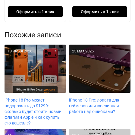
Оформить в 1 клик
Оформить в 1 клик
Похожие записи
18 июня 2026
25 мая 2026
iPhone 18 Pro может
iPhone 18 Pro: лопата для
подорожать до $1299:
геймеров или ювелирная
сколько будет стоить новый
работа над ошибками?
флагман Apple и как купить
его дешевле?