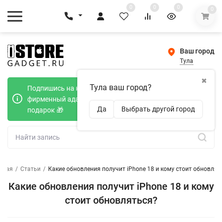
0
0
0
0
Ваш город
Тула
✖
Тула ваш город?
Подпишись на наш телеграмм канал и получи
фирменный адаптер Type-C 20W при покупке в
Да
Выбрать другой город
подарок 🎁
вная
/
Статьи
/
Какие обновления получит iPhone 18 и кому стоит обновлят
Какие обновления получит iPhone 18 и кому
стоит обновляться?