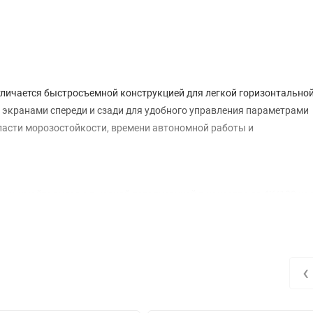
отличается быстросъемной конструкцией для легкой горизонтальной
 экранами спереди и сзади для удобного управления параметрами
асти морозостойкости, времени автономной работы и
и снимайте видео с высокой детализацией в качестве до 4K/120 ка
еще больше впечатлений. Автоматическая калибровка баланса бело
 сложного освещения, например во время погружения под воду.
риях с высокой контрастностью, таких как восход или закат, Osmo 
глубине цвета 10 бит наслаждайтесь богатым цветов и гибкостью п
‹
ющей клипсой делает экшн-камеру удобной для использования в 