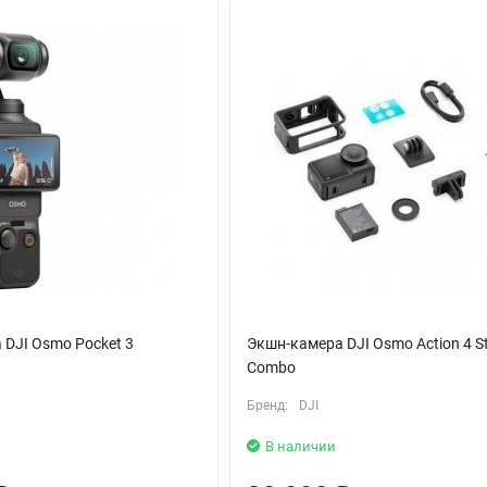
креплением. Просто отсоедините камеру, поверните и снова прикр
овать камеру даже в самых неблагоприятных условиях, при этом в
ую зарядку - 18 минут подзарядки обеспечат 80% заряда и до 2-х 
сех направлениях, а благодаря HorizonSteady горизонт остается р
 выполнены из стекла Gorilla Glass, которое противостоит царапи
дение с высоты 1.5 м.
ые, поэтому камера удобна для видеоблогеров и кадрирования селф
DJI Osmo Pocket 3
Экшн-камера DJI Osmo Action 4 S
Combo
Бренд:
DJI
В наличии