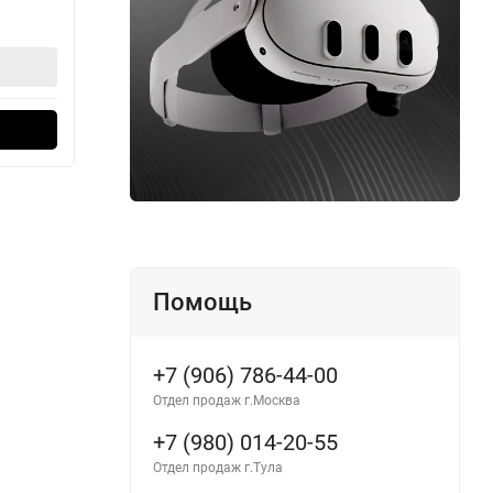
32 990
42
₽
В корзину
Оформить в 1 клик
Помощь
+7 (906) 786-44-00
Отдел продаж г.Москва
+7 (980) 014-20-55
Отдел продаж г.Тула