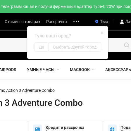
телеграмм канал и получи фирменный адаптер Type-C 20W при поку
Отзывы о товарах
Рассрочка
Тула
Ли
✖
Тула ваш город?
Да
Выбрать другой город
AIRPODS
УМНЫЕ ЧАСЫ
MACBOOK
АКСЕССУАР
mo Action 3 Adventure Combo
n 3 Adventure Combo
Кредит и рассрочка
Пода