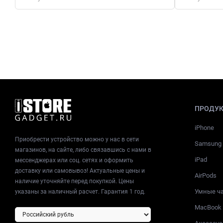
ПРОДУ
iPhone
Приобрести устройство можно у нас в сети
Samsung
магазинов, на сайте, либо связавшись с нами в
iPad
мессенджерах или соц. сетях и оформить
доставку или самовывоз! Актуальные цены и
AirPods
наличие уточняйте перед покупкой. Цены
Умные ч
указаны за наличный расчет. Гарантия 1 год.
MacBook