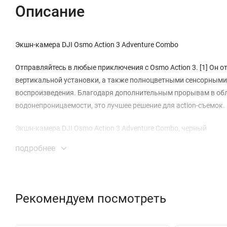
Описание
Экшн-камера DJI Osmo Action 3 Adventure Combo
Отправляйтесь в любые приключения с Osmo Action 3. [1] Он 
вертикальной установки, а также полноцветными сенсорными
воспроизведения. Благодаря дополнительным прорывам в обл
водонепроницаемости, это лучшее решение для action-съемок.
Экшн-камера DJI Osmo Action 3 Adventure Combo, черный
Отправляйтесь на поиски приключений вместе с Osmo Action 3 
подробнее
Сверхширокий угол обзора 155° позволяет захватить в кадр 
экспозиции позволяет получить точные цвета даже в условиях
HDR-видео восстанавливает детали света и тени. Даже в сцена
создает видео с естественными переходами света. Благодаря 
Рекомендуем посмотреть
цветокоррекции.
Быстросъёмный дизайн с магнитом и дополнительной фиксиру