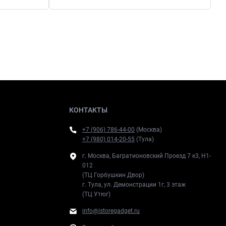
КОНТАКТЫ
+7 (906) 786-44-00
(Москва)
+7 (980) 014-20-55
(Тула)
г. Москва, Багратионовский Проезд 7 к3, H1-
012
(ТЦ Горбушкин Двор)
г. Тула, ул. Демонстрации 1г, 3 этаж
(ТЦ Утюг)
info@istoregadget.ru