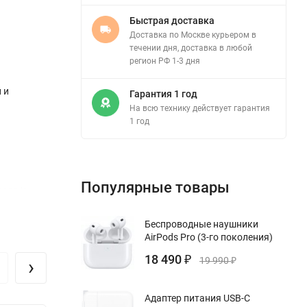
Быстрая доставка
Доставка по Москве курьером в
течении дня, доставка в любой
регион РФ 1-3 дня
 и
Гарантия 1 год
На всю технику действует гарантия
1 год
Популярные товары
дров/с.
го и
Беспроводные наушники
AirPods Pro (3-го поколения)
Action 3
18 490
ри
›
₽
19 990
₽
различных
Адаптер питания USB-C