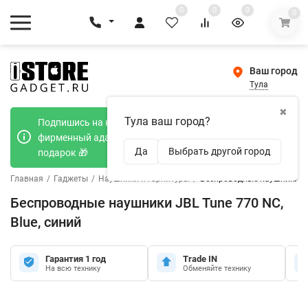
0
0
0
0
Ваш город
Тула
✖
Тула ваш город?
Подпишись на наш телеграмм канал и получи
фирменный адаптер Type-C 20W при покупке в
Да
Выбрать другой город
подарок 🎁
Главная
/
Гаджеты
/
Наушники и гарнитуры
/
Беспроводные наушники JBL
Беспроводные наушники JBL Tune 770 NC,
Blue, синий
Гарантия 1 год
Trade IN
На всю технику
Обменяйте технику