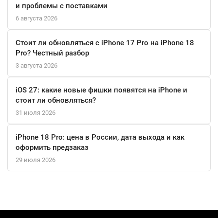
и проблемы с поставками
за 2 часа с помощью удобного USB-кабеля Type-C. А если вам
нужна быстрая подзарядка, 5 минут обеспечат вам 3
6 августа 2026
дополнительных часа музыки. Благодаря продолжительному
Стоит ли обновляться с iPhone 17 Pro на iPhone 18
времени работы от батареи вы легко справитесь с
Pro? Честный разбор
напряженной неделей их использования, и при этом у вас
3 августа 2026
будет достаточно звука JBL Pure Bass Sound, чтобы провести
выходные.
iOS 27: какие новые фишки появятся на iPhone и
VoiceAware
стоит ли обновляться?
31 июля 2026
Управляйте своими звонками и своим голосовым
помощником прямо с телефона и используйте VoiceAware,
iPhone 18 Pro: цена в России, дата выхода и как
чтобы слышать себя, когда говорите. С VoiceAware вы можете
оформить предзаказ
контролировать уровень громкости звука принимаемого
29 июля 2026
микрофоном и направляемого обратно в наушники, и
выбирать, насколько сильно вы слышите свой собственный
голос.
Приложение JBL Headphones