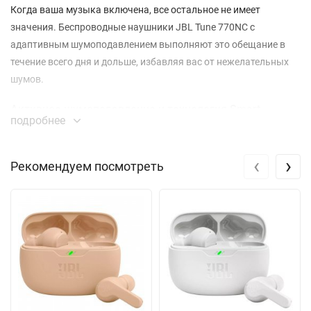
Когда ваша музыка включена, все остальное не имеет
значения. Беспроводные наушники JBL Tune 770NC с
адаптивным шумоподавлением выполняют это обещание в
течение всего дня и дольше, избавляя вас от нежелательных
шумов.
Активное шумоподавление и технология Smart
подробнее
Ambient
Слушайте то, что хотите, и убирайте ненужные шумы.
‹
›
Рекомендуем посмотреть
Технология активного шумоподавления с позволяет свести к
минимуму отвлекающие факторы. Благодаря функции
Ambient Aware вы можете слышать окружающих, а функция
TalkThru позволяет разговаривать не снимая наушники.
Звук BL Pure Bass
Наушники JBL Tune 770NC оснащены знаменитым звуком JBL
Pure Bass - таким же, как на самых известных музыкальных