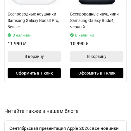
диапазоне частот.
Беспроводные наушники
Беспроводные наушники
Galaxy Buds3 Pro идеально дополнят смартфон с поддержкой
Samsung Galaxy Buds3 Pro,
Samsung Galaxy Buds4,
Galaxy AI. Функции расшифровки, перевод телефонных
белые
черный
звонков в реальном времени, общение в оживлённых местах,
В наличии
В наличии
— для владельца Buds3 Pro всё это станет приятным и
11 990
10 990
₽
₽
привычным.
В корзину
В корзину
Оформить в 1 клик
Оформить в 1 клик
Читайте также в нашем блоге
Сентябрьская презентация Apple 2026: все новинки