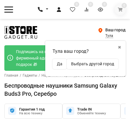
0
0
0
0
Ваш город
Тула
✖
Тула ваш город?
Подпишись на наш телеграмм канал и получи
фирменный адаптер Type-C 20W при покупке в
Да
Выбрать другой город
подарок 🎁
Главная
/
Гаджеты
/
Наушники и гарнитуры
/
Беспроводные наушники Sa
Беспроводные наушники Samsung Galaxy
Buds3 Pro, Серебро
Гарантия 1 год
Trade IN
На всю технику
Обменяйте технику