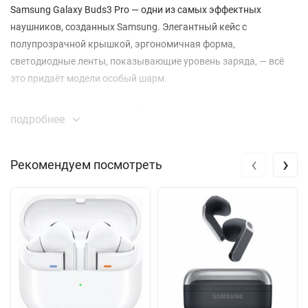
Samsung Galaxy Buds3 Pro — одни из самых эффектных
наушников, созданных Samsung. Элегантный кейс с
полупрозрачной крышкой, эргономичная форма,
светодиодные ленты, показывающие уровень заряда, — всё
это придаёт модели особый шарм.
Наушники получили совершённую систему активного
подробнее
шумоподавления, работающую в тандеме с продвинутыми AI-
алгоритмами.
‹
›
Рекомендуем посмотреть
Благодаря двухканальному усилителю звук приобретает
невероятную глубину и объём.
Насладитесь функцией Multipoint, позволяющей подключить
Samsung Galaxy Buds3 Pro к нескольким устройствам Galaxy
одновременно.
Двухполосная акустическая система Galaxy Buds3 Pro
обеспечивает богатое и сбалансированное звучание во всём