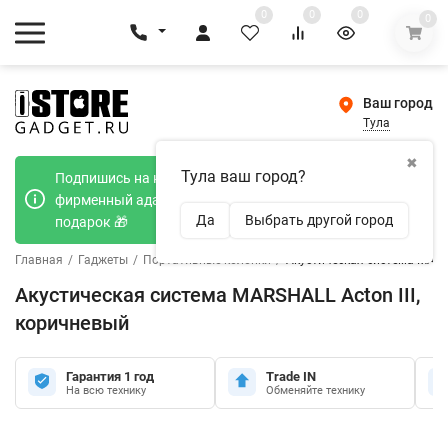
0
0
0
0
Ваш город
Тула
✖
Тула ваш город?
Подпишись на наш телеграмм канал и получи
фирменный адаптер Type-C 20W при покупке в
Да
Выбрать другой город
подарок 🎁
Главная
/
Гаджеты
/
Портативные колонки
/
Акустическая система MARSH
Акустическая система MARSHALL Acton III,
коричневый
Гарантия 1 год
Trade IN
На всю технику
Обменяйте технику