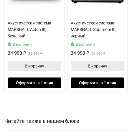
подключения через 3,5-мм аудио разъем, что позволяет
подключать разнообразные аудиоустройства, такие как
проигрыватели винила, CD-плееры или телевизоры. Это делает
Акустическая система
Акустическая система
акустическую систему Acton III универсальным решением для
MARSHALL Acton III,
MARSHALL Stanmore III,
всех ваших аудио-потребностей.
бежевый
черный
В наличии
В наличии
24 990
24 990
₽
29 990
₽
29 990
₽
₽
В корзину
В корзину
Оформить в 1 клик
Оформить в 1 клик
Читайте также в нашем блоге