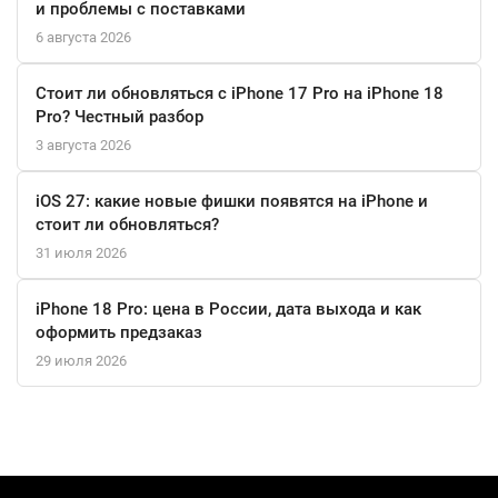
и проблемы с поставками
разные модели. Кроме того, звучание акустики можно
6 августа 2026
настраивать через фирменное приложение, например усилить
бас. Поддержка одновременного подключения двух Bluetooth-
Стоит ли обновляться с iPhone 17 Pro на iPhone 18
устройств позволяет воспроизводить треки с них по очереди –
Pro? Честный разбор
вполне можно обойтись без диджея.
3 августа 2026
Подключать ваши устройства к Boombox можно как
iOS 27: какие новые фишки появятся на iPhone и
беспроводным способом, так и через кабель AUX (в комплект
стоит ли обновляться?
не входит). Поскольку в Boombox 3 используется Bluetooth 5.1,
31 июля 2026
подключенные гаджеты крайне медленно расходуют заряд
аккумулятора, но подзарядить их от самой колонки – не
iPhone 18 Pro: цена в России, дата выхода и как
проблема, предусмотрен один порт USB c выходными
оформить предзаказ
параметрами 5В/2А. Время полной зарядки самой
29 июля 2026
аудиосистемы составляет 6,5 часов.