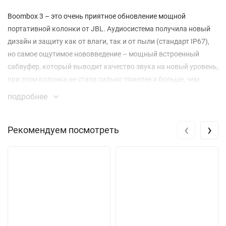
Boombox 3 – это очень приятное обновление мощной
портативной колонки от JBL. Аудиосистема получила новый
дизайн и защиту как от влаги, так и от пыли (стандарт IP67),
но самое ощутимое нововведение – мощный встроенный
сабвуфер, который выводит качество звука на новый уровень,
при этом колонка не стала сильно тяжелее и больше, чем
предыдущие модели без сабвуфера, а встроенного
подробнее
аккумулятора всё также хватает на сутки воспроизведения
музыки.
‹
›
Рекомендуем посмотреть
Мощность у JBL Boombox 3 довольно внушительная, 138 Ватт
(RMS) при работе от встроенного аккумулятора и 180 Ватт
(RMS) при подключении к сети. Аудиосистема может
похвастаться двумя среднечастотными динамиками общей
мощностью 80 Ватт (RMS, до 60 Ватт при работе от
аккумулятора) и двумя твитерами, а также мощным
встроенным сабвуфером, благодаря которому Boombox 3