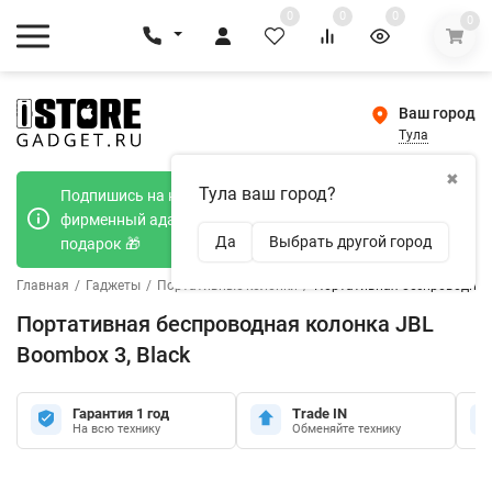
0
0
0
0
Ваш город
Тула
✖
Тула ваш город?
Подпишись на наш телеграмм канал и получи
фирменный адаптер Type-C 20W при покупке в
Да
Выбрать другой город
подарок 🎁
Главная
/
Гаджеты
/
Портативные колонки
/
Портативная беспроводная 
Портативная беспроводная колонка JBL
Boombox 3, Black
Гарантия 1 год
Trade IN
На всю технику
Обменяйте технику