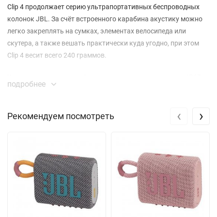
Clip 4 продолжает серию ультрапортативных беспроводных
колонок JBL. За счёт встроенного карабина акустику можно
легко закреплять на сумках, элементах велосипеда или
скутера, а также вешать практически куда угодно, при этом
Clip 4 весит всего 240 граммов.
Корпус колонки защищён от пыли и влаги по стандарту IP67 и
подробнее
сделан из приятных качественных материалов, а встроенный
карабин отличается высокой надёжностью. Модель радует
‹
›
широким выбором расцветок на любой вкус, а удобные
Рекомендуем посмотреть
кнопки управления легко нажимаются даже в перчатках.
Звучание JBL Clip 4 выделяет модель среди
ультрапортативных колонок. Качественный громкий динамик
обеспечивает насыщенный звук, в который сложно поверить,
глядя на скромные размеры акустики. Колонка достойно
справляется с низкими частотами, а выходная мощность
модель составляет 5 Ватт (RMS).