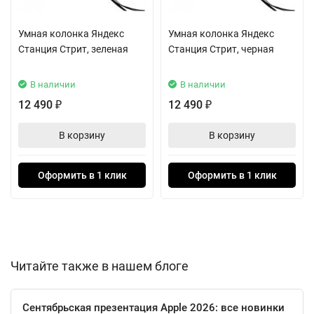
лицом Алисы: он не только отображает время, погоду и другую
полезную информацию, но и готов показать вам её эмоции.
Умная колонка Яндекс
Умная колонка Яндекс
Например, если сказать сделать ей комплимент, она
Станция Стрит, зеленая
Станция Стрит, черная
подмигнет вам.
В наличии
В наличии
12 490
12 490
₽
₽
В корзину
В корзину
Оформить в 1 клик
Оформить в 1 клик
Читайте также в нашем блоге
Сентябрьская презентация Apple 2026: все новинки