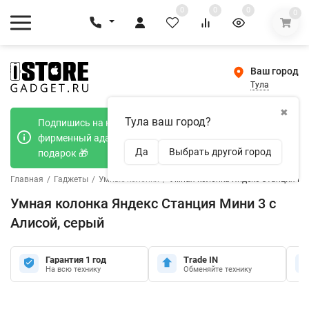
0
0
0
0
Ваш город
Тула
✖
Тула ваш город?
Подпишись на наш телеграмм канал и получи
фирменный адаптер Type-C 20W при покупке в
Да
Выбрать другой город
подарок 🎁
Главная
/
Гаджеты
/
Умные колонки
/
Умная колонка Яндекс Станция Мин
Умная колонка Яндекс Станция Мини 3 с
Алисой, серый
Гарантия 1 год
Trade IN
На всю технику
Обменяйте технику