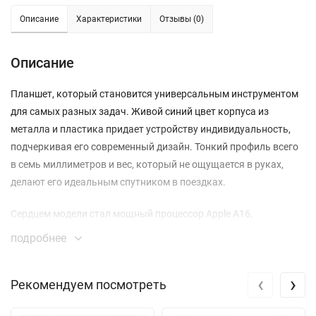
Описание
Характеристики
Отзывы (0)
Описание
Планшет, который становится универсальным инструментом
для самых разных задач. Живой синий цвет корпуса из
металла и пластика придает устройству индивидуальность,
подчеркивая его современный дизайн. Тонкий профиль всего
в семь миллиметров и вес, который не ощущается в руках,
делают его идеальным спутником в поездках.
Сердцем модели стал мощный процессор Apple A16,
обеспечивающий мгновенный отклик интерфейса и плавную
подробнее
работу в ресурсоемких приложениях. Встроенного накопителя
на 256 гигабайт достаточно для обширной библиотеки
‹
›
Рекомендуем посмотреть
документов, проектов, фильмов и фотографий. Все это
отображается на ярком 11-дюймовом экране Liquid Retina с