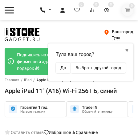
0
0
0
0
Ваш город
Тула
✖
Тула ваш город?
Подпишись на наш телеграмм канал и получи
фирменный адаптер Type-C 20W при покупке в
Да
Выбрать другой город
подарок 🎁
Главная
/
iPad
/
Apple iPad 11" (A16) Wi-Fi 256 ГБ, синий
Apple iPad 11" (A16) Wi-Fi 256 ГБ, синий
Гарантия 1 год
Trade IN
На всю технику
Обменяйте технику
Оставить отзыв
Избранное
Сравнение