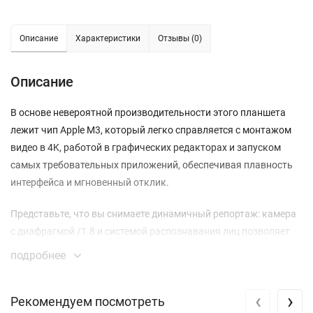
Описание
Характеристики
Отзывы (0)
Описание
В основе невероятной производительности этого планшета
лежит чип Apple M3, который легко справляется с монтажом
видео в 4K, работой в графических редакторах и запуском
самых требовательных приложений, обеспечивая плавность
интерфейса и мгновенный отклик.
Представьте, что вы снимаете динамичный репортаж: камера
с диафрагмой /1.8 и системой распознавания лиц позволяет
быстро делать резкие кадры, а для творчества доступны
подробнее
режимы Live Photos и замедленная съемка в 1080р с частотой
до 240 кадров/с.
‹
›
Рекомендуем посмотреть