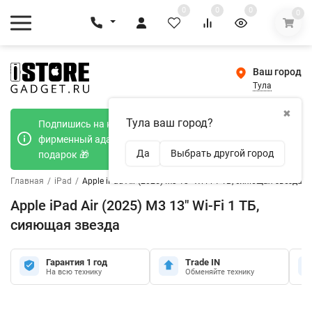
0
0
0
0
Ваш город
Тула
✖
Тула ваш город?
Подпишись на наш телеграмм канал и получи
фирменный адаптер Type-C 20W при покупке в
Да
Выбрать другой город
подарок 🎁
Главная
/
iPad
/
Apple iPad Air (2025) M3 13" Wi-Fi 1 ТБ, сияющая звезда
Apple iPad Air (2025) M3 13" Wi-Fi 1 ТБ,
сияющая звезда
Гарантия 1 год
Trade IN
На всю технику
Обменяйте технику