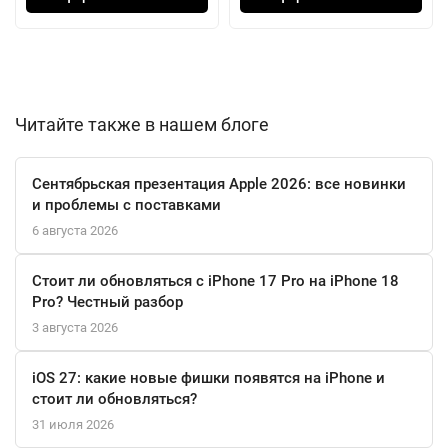
Wi-Fi 6E и Bluetooth 5.3, что гарантирует стабильную
потоковую передачу контента, а встроенные навигационные
модули, включая цифровой компас и iBeacon, обеспечивают
точное позиционирование в любом городе.
Читайте также в нашем блоге
Сентябрьская презентация Apple 2026: все новинки
и проблемы с поставками
6 августа 2026
Стоит ли обновляться с iPhone 17 Pro на iPhone 18
Pro? Честный разбор
3 августа 2026
iOS 27: какие новые фишки появятся на iPhone и
стоит ли обновляться?
31 июля 2026