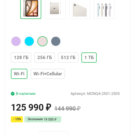
128 ГБ
256 ГБ
512 ГБ
1 ТБ
Wi-Fi
Wi-Fi+Cellular
В наличии
Артикул:
MCNQ4-2501-2505
125 990
₽
144 990
₽
- 13%
Экономия
19 000
₽