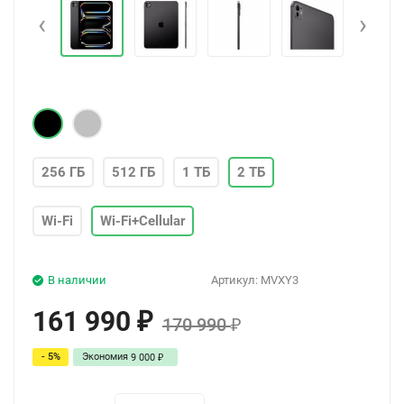
‹
›
256 ГБ
512 ГБ
1 ТБ
2 ТБ
Wi-Fi
Wi-Fi+Cellular
В наличии
Артикул:
MVXY3
161 990
₽
170 990
₽
- 5%
Экономия
9 000
₽