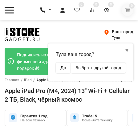
0
0
0
0
Ваш город
Тула
✖
Тула ваш город?
Подпишись на наш телеграмм канал и получи
фирменный адаптер Type-C 20W при покупке в
Да
Выбрать другой город
подарок 🎁
Главная
/
iPad
/
Apple iPad Pro (M4, 2024) 13" Wi-Fi + Cellular 2 ТБ, Black, 
Apple iPad Pro (M4, 2024) 13" Wi-Fi + Cellular
2 ТБ, Black, чёрный космос
Гарантия 1 год
Trade IN
На всю технику
Обменяйте технику