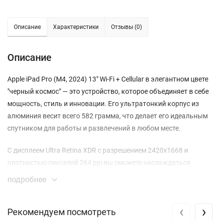
Описание
Характеристики
Отзывы (0)
Описание
Apple iPad Pro (M4, 2024) 13" Wi-Fi + Cellular в элегантном цвете
"черный космос" — это устройство, которое объединяет в себе
мощность, стиль и инновации. Его ультратонкий корпус из
алюминия весит всего 582 грамма, что делает его идеальным
спутником для работы и развлечений в любом месте.
С дисплеем Ultra Retina XDR с разрешением 2420x1668 и
плотностью пикселей 264 ppi вы сможете наслаждаться
яркими цветами и четкими изображениями. Технологии
подробнее
ProMotion и True Tone обеспечивают плавность работы и
точную цветопередачу, что особенно важно для
‹
›
Рекомендуем посмотреть
профессиональных дизайнеров и фотографов.