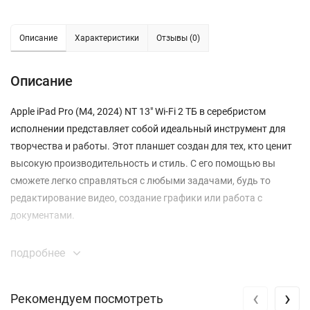
Описание
Характеристики
Отзывы (0)
Описание
Apple iPad Pro (M4, 2024) NT 13" Wi-Fi 2 ТБ в серебристом
исполнении представляет собой идеальный инструмент для
творчества и работы. Этот планшет создан для тех, кто ценит
высокую производительность и стиль. С его помощью вы
сможете легко справляться с любыми задачами, будь то
редактирование видео, создание графики или работа с
документами.
С новым процессором Apple M4 вы получаете невероятную
подробнее
мощность в компактном формате. Этот процессор
обеспечивает быструю обработку данных и отличную графику,
‹
›
Рекомендуем посмотреть
что делает iPad Pro идеальным выбором для профессионалов.