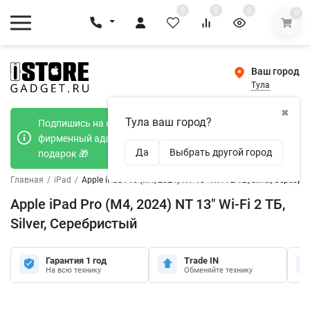
0
0
0
0
Ваш город
Тула
✖
Тула ваш город?
Подпишись на наш телеграмм канал и получи
фирменный адаптер Type-C 20W при покупке в
Да
Выбрать другой город
подарок 🎁
Главная
/
iPad
/
Apple iPad Pro (M4, 2024) NT 13" Wi-Fi 2 ТБ, Silver, Серебр
Apple iPad Pro (M4, 2024) NT 13" Wi-Fi 2 ТБ,
Silver, Серебристый
Гарантия 1 год
Trade IN
На всю технику
Обменяйте технику