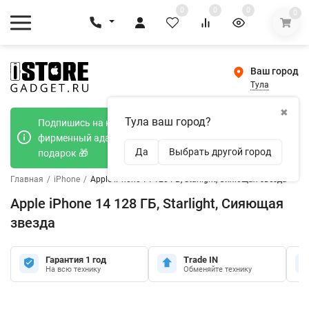
0
0
0
0
Ваш город
Тула
✖
Тула ваш город?
Подпишись на наш телеграмм канал и получи
фирменный адаптер Type-C 20W при покупке в
Да
Выбрать другой город
подарок 🎁
Главная
/
iPhone
/
Apple iPhone 14 128 ГБ, Starlight, Сияющая звезда
Apple iPhone 14 128 ГБ, Starlight, Сияющая
звезда
Гарантия 1 год
Trade IN
На всю технику
Обменяйте технику