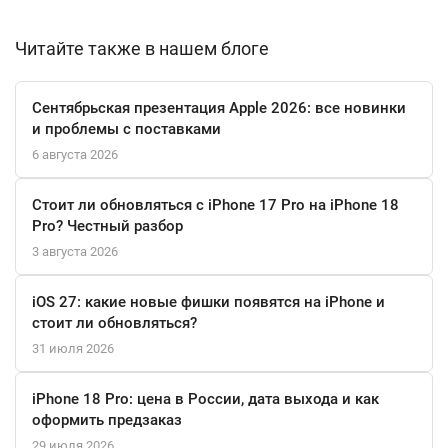
Батарея, способная воспроизводить до 20 часов видео,
позволит вам не переживать о зарядке в течение всего дня.
Читайте также в нашем блоге
Этот смартфон не только выглядит стильно, но и предлагает
Сентябрьская презентация Apple 2026: все новинки
широкий набор функций для навигации и подключения. С
и проблемы с поставками
поддержкой SIM и eSIM, вы сможете легко управлять
6 августа 2026
несколькими номерами. Инновационные функции, такие как
распознавание лиц и Siri, делают повседневное использование
Стоит ли обновляться с iPhone 17 Pro на iPhone 18
еще более удобным.
Pro? Честный разбор
3 августа 2026
Apple iPhone 14 128 ГБ в цвете «Сияющая звезда» — это
идеальный выбор для тех, кто ценит качество, стиль и
iOS 27: какие новые фишки появятся на iPhone и
современные технологии. Закажите его уже сегодня и откройте
стоит ли обновляться?
для себя мир возможностей!
31 июля 2026
iPhone 18 Pro: цена в России, дата выхода и как
оформить предзаказ
29 июля 2026