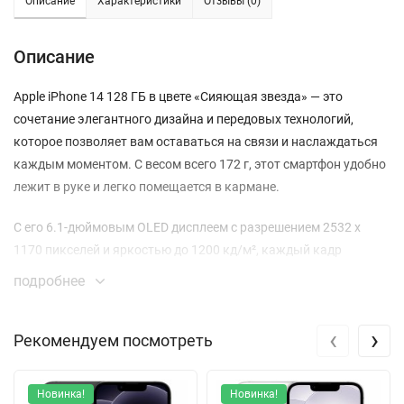
Описание
Характеристики
Отзывы (0)
Описание
Apple iPhone 14 128 ГБ в цвете «Сияющая звезда» — это
сочетание элегантного дизайна и передовых технологий,
которое позволяет вам оставаться на связи и наслаждаться
каждым моментом. С весом всего 172 г, этот смартфон удобно
лежит в руке и легко помещается в кармане.
С его 6.1-дюймовым OLED дисплеем с разрешением 2532 x
1170 пикселей и яркостью до 1200 кд/м², каждый кадр
выглядит невероятно ярким и четким. Технология True Tone
подробнее
обеспечивает оптимальную цветопередачу в любых условиях
освещения. Вы сможете наслаждаться видео и играми в
‹
›
Рекомендуем посмотреть
высоком качестве благодаря великолепной контрастности
2000000:1.
Новинка!
Новинка!
Смартфон оснащен мощным процессором A15 Bionic, который