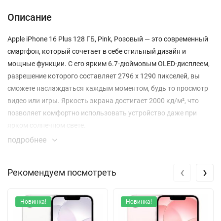
Описание
Apple iPhone 16 Plus 128 ГБ, Pink, Розовый — это современный
смартфон, который сочетает в себе стильный дизайн и
мощные функции. С его ярким 6.7-дюймовым OLED-дисплеем,
разрешение которого составляет 2796 x 1290 пикселей, вы
сможете наслаждаться каждым моментом, будь то просмотр
видео или игры. Яркость экрана достигает 2000 кд/м², что
позволяет комфортно использовать устройство даже при
ярком солнечном свете.
подробнее
Смартфон работает на процессоре A18, который обеспечивает
высокую производительность и энергоэффективность. Это
‹
›
Рекомендуем посмотреть
значит, что вы сможете запускать даже самые
требовательные приложения без задержек. Вес устройства
составляет всего 171 г, что делает его удобным в
Новинка!
Новинка!
использовании.