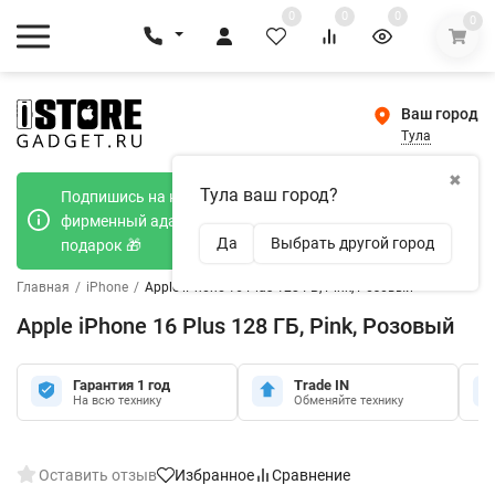
0
0
0
0
Ваш город
Тула
✖
Тула ваш город?
Подпишись на наш телеграмм канал и получи
фирменный адаптер Type-C 20W при покупке в
Да
Выбрать другой город
подарок 🎁
Главная
/
iPhone
/
Apple iPhone 16 Plus 128 ГБ, Pink, Розовый
Apple iPhone 16 Plus 128 ГБ, Pink, Розовый
Гарантия 1 год
Trade IN
На всю технику
Обменяйте технику
Оставить отзыв
Избранное
Сравнение