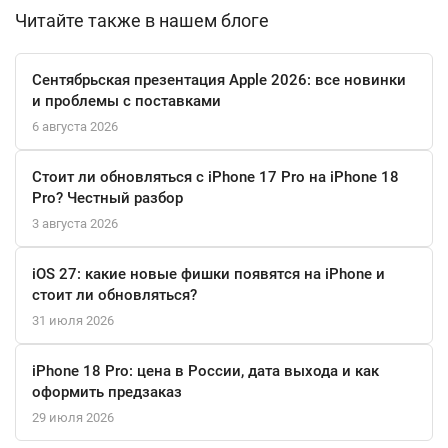
пыли, а также поддержка MagSafe обеспечивают
Читайте также в нашем блоге
дополнительное удобство в использовании. Устройство также
поддерживает Face ID для быстрой и безопасной
Сентябрьская презентация Apple 2026: все новинки
разблокировки.
и проблемы с поставками
6 августа 2026
iPhone 16 Plus 128 ГБ — это не просто телефон, это ваш
надежный помощник в повседневной жизни.
Стоит ли обновляться с iPhone 17 Pro на iPhone 18
Pro? Честный разбор
3 августа 2026
iOS 27: какие новые фишки появятся на iPhone и
стоит ли обновляться?
31 июля 2026
iPhone 18 Pro: цена в России, дата выхода и как
оформить предзаказ
29 июля 2026