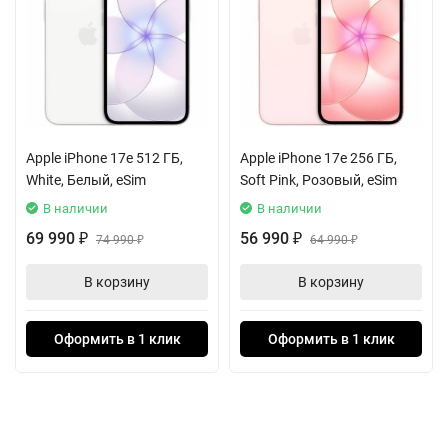
Камера iPhone 16 Plus представляет собой мощный
инструмент для фотографов. Основной модуль на 48 Мп и
сверхширокоугольный объектив на 12 Мп обеспечивают
отличное качество снимков. Оптическая стабилизация
изображения и функции, такие как ночной режим и
макросъемка, позволяют создавать потрясающие
Apple iPhone 17e 512 ГБ,
Apple iPhone 17e 256 ГБ,
фотографии в любых условиях. Возможность записи видео в
White, Белый, eSim
Soft Pink, Розовый, eSim
разрешении до 4K с частотой 60 кадров/с открывает новые
В наличии
В наличии
горизонты для креативного контента.
69 990
56 990
₽
74 990
₽
64 990
₽
₽
Для тех, кто активно использует смартфон, iPhone 16 Plus
В корзину
В корзину
предлагает отличную автономность: до 27 часов
воспроизведения видео и до 80 часов воспроизведения аудио.
Оформить в 1 клик
Оформить в 1 клик
Поддержка сетей 5G, Bluetooth 5.3 и NFC делают его ещё более
функциональным.
Не забывайте о стильном розовом цвете, который добавляет
индивидуальности вашему устройству. Защита от воды и