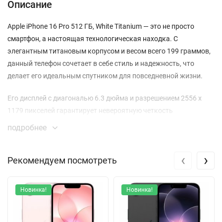
Описание
Apple iPhone 16 Pro 512 ГБ, White Titanium — это не просто
смартфон, а настоящая технологическая находка. С
элегантным титановым корпусом и весом всего 199 граммов,
данный телефон сочетает в себе стиль и надежность, что
делает его идеальным спутником для повседневной жизни.
Его дисплей с диагональю 6.3 дюйма и разрешением 2556 x
1179 пикселей гарантирует невероятную четкость
изображения. OLED-экран с яркостью до 2000 кд/м²
подробнее
обеспечивает отличную видимость даже на ярком солнечном
свете. Благодаря технологии ProMotion с адаптивной частотой
‹
›
Рекомендуем посмотреть
обновления до 120 Гц, прокрутка и анимации становятся
невероятно плавными.
Новинка!
Новинка!
Камера iPhone 16 Pro — это целый мир профессиональной
фотографии в ваших руках. Основная система с тремя
объективами: 48 Мп, 12 Мп и 12 Мп, позволяет делать снимки