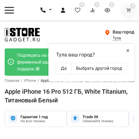
0
0
0
0
Ваш город
Тула
✖
Тула ваш город?
Подпишись на наш телеграмм канал и получи
фирменный адаптер Type-C 20W при покупке в
Да
Выбрать другой город
подарок 🎁
Главная
/
iPhone
/
Apple iPhone 16 Pro 512 ГБ, White Titanium, Титановый
Apple iPhone 16 Pro 512 ГБ, White Titanium,
Титановый Белый
Гарантия 1 год
Trade IN
На всю технику
Обменяйте технику