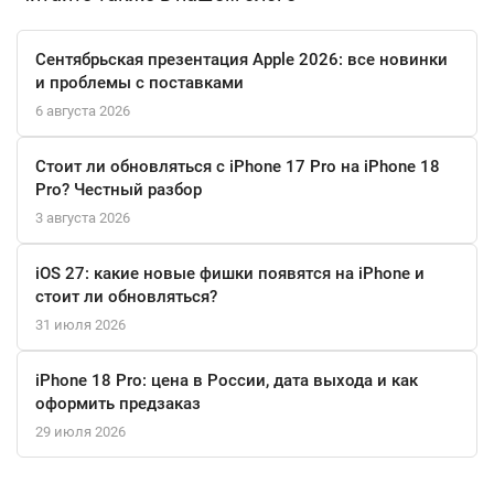
Этот телефон также обладает высокой защитой от воды и
Сентябрьская презентация Apple 2026: все новинки
пыли, что подтверждено стандартом IP68, позволяя
и проблемы с поставками
находиться под водой на глубине до 6 метров в течение 30
6 августа 2026
минут. Уникальные функции, такие как экстренный вызов SOS
через спутник и распознавание дорожных ситуаций, делают
Стоит ли обновляться с iPhone 17 Pro на iPhone 18
его не только стильным, но и безопасным спутником.
Pro? Честный разбор
3 августа 2026
Apple iPhone 16 Pro 512 ГБ, White Titanium — это идеальное
сочетание технологий и дизайна, которое отвечает
iOS 27: какие новые фишки появятся на iPhone и
потребностям даже самых требовательных пользователей.
стоит ли обновляться?
31 июля 2026
iPhone 18 Pro: цена в России, дата выхода и как
оформить предзаказ
29 июля 2026