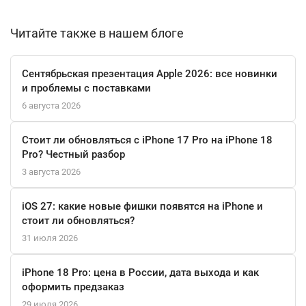
обеспечивая высокий уровень детализации.
Читайте также в нашем блоге
С iPhone 16 Pro Max вы получите доступ к самым современным
технологиям подключения, включая 5G и Bluetooth 5.3. Это
Сентябрьская презентация Apple 2026: все новинки
гарантирует быструю передачу данных и стабильное
и проблемы с поставками
соединение в любых условиях. Батарея, способная обеспечить
6 августа 2026
до 33 часов воспроизведения видео, позволит вам
наслаждаться вашим устройством без необходимости частой
Стоит ли обновляться с iPhone 17 Pro на iPhone 18
подзарядки.
Pro? Честный разбор
3 августа 2026
Не забывайте и о функции Face ID, которая обеспечивает
надежную защиту ваших данных, а также о поддержке
iOS 27: какие новые фишки появятся на iPhone и
MagSafe, позволяющей удобно заряжать смартфон.
стоит ли обновляться?
Водонепроницаемость до 6 метров на 30 минут — это еще одна
31 июля 2026
причина, по которой iPhone 16 Pro Max станет вашим
надежным спутником в любых приключениях.
iPhone 18 Pro: цена в России, дата выхода и как
оформить предзаказ
Покупая Apple iPhone 16 Pro Max 1TB, вы выбираете не просто
29 июля 2026