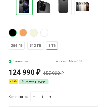
256 ГБ
512 ГБ
1 ТБ
В наличии
Артикул:
MYWQ3A
124 990
₽
155 990
₽
- 19%
Экономия
31 000
₽
Количество: