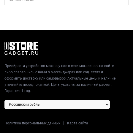
смартфон, а мощный инструмент, способный удовлетворить
все ваши потребности в коммуникациях и развлечениях.
Приобрести устройство можно у нас в сети магазинов, на сайте,
либо связавшись с нами в мессенджерах или соц. сетях и
оформить доставку или самовывоз! Актуальные цены и наличие
уточняйте перед покупкой. Цены указаны за наличный расчет.
Гарантия 1 год.
|
Политика персональных данных
Карта сайта