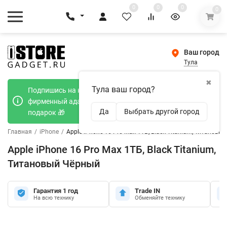
0
0
0
0
Ваш город
Тула
✖
Тула ваш город?
Подпишись на наш телеграмм канал и получи
фирменный адаптер Type-C 20W при покупке в
Да
Выбрать другой город
подарок 🎁
Главная
/
iPhone
/
Apple iPhone 16 Pro Max 1ТБ, Black Titanium, Титановы
Apple iPhone 16 Pro Max 1ТБ, Black Titanium,
Титановый Чёрный
Гарантия 1 год
Trade IN
На всю технику
Обменяйте технику