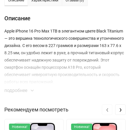
Описание
Характеристики
Отзывы (0)
Описание
Apple iPhone 16 Pro Max 1TB в элегантном цвете Black Titanium
— это вершина технологического совершенства и утонченного
дизайна. С его весом в 227 граммов и размерами 163 x 77.6 x
8.25 мм, он удобно лежит в руке, а прочный титановый корпус
обеспечивает надежную защиту от повреждений. Этот
смартфон оснащён процессором A18 Pro, который
обеспечивает невероятную производительность и скорость
работы всех приложений.
подробнее
Дисплей с диагональю 6.9 дюйма использует OLED-
технологию и имеет разрешение 2868 x 1320 пикселей, что
‹
›
Рекомендуем посмотреть
обеспечивает кристально чистое изображение с
контрастностью 2000000:1 и яркостью до 2000 кд/м².
Благодаря технологии ProMotion с адаптивной частотой
Новинка!
Новинка!