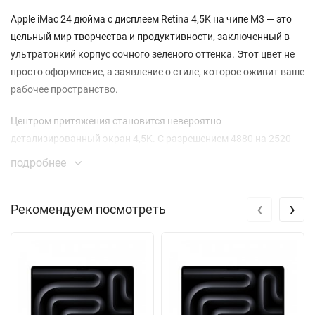
Apple iMac 24 дюйма с дисплеем Retina 4,5K на чипе M3 — это
цельный мир творчества и продуктивности, заключенный в
ультратонкий корпус сочного зеленого оттенка. Этот цвет не
просто оформление, а заявление о стиле, которое оживит ваше
рабочее пространство.
Центром притяжения становится невероятно
детализированный экран 4,5K. С разрешением 4880 на 2520
пикселей, яркостью 500 нит и расширенной палитрой P3 он
подробнее
передает изображение с фотографической точностью. Это
идеальный холст для дизайнеров, монтажеров видео и всех,
‹
›
Рекомендуем посмотреть
кто ценит визуальное совершенство.
В основе системы лежит революционный чип Apple M3. Его 8-
ядерный процессор легко справляется с многозадачностью и
сложными вычислениями, а 10-ядерный графический
ускоритель обеспечивает плавный рендеринг и комфортную
работу в профессиональных приложениях. Скорость отклика