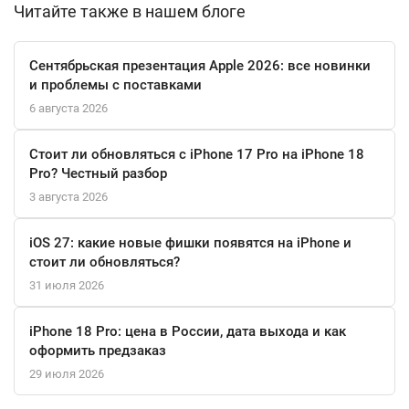
Читайте также в нашем блоге
стабильное сетевое соединение.
Apple iMac 24" на чипе M3 — это синтез мощной «начинки»,
Сентябрьская презентация Apple 2026: все новинки
потрясающего дисплея и лаконичного дизайна. Он создан для
и проблемы с поставками
тех, кто хочет получить законченную,
6 августа 2026
высокопроизводительную рабочую станцию, в которой
каждая деталь продумана до мелочей.
Стоит ли обновляться с iPhone 17 Pro на iPhone 18
Pro? Честный разбор
3 августа 2026
iOS 27: какие новые фишки появятся на iPhone и
стоит ли обновляться?
31 июля 2026
iPhone 18 Pro: цена в России, дата выхода и как
оформить предзаказ
29 июля 2026