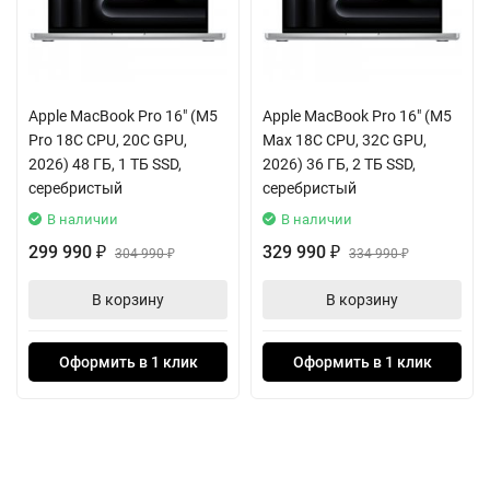
усиливается быстрым SSD-накопителем на 256 ГБ и 8 ГБ
унифицированной памяти.
Оборудование для коммуникации здесь премиального класса.
Apple MacBook Pro 16" (M5
Apple MacBook Pro 16" (M5
Камера FaceTime в формате Full HD гарантирует четкое
Pro 18C CPU, 20C GPU,
Max 18C CPU, 32C GPU,
изображение на видеозвонках. Система из шести динамиков с
2026) 48 ГБ, 1 ТБ SSD,
2026) 36 ГБ, 2 ТБ SSD,
поддержкой пространственного аудио Dolby Atmos создает
серебристый
серебристый
эффект полного погружения в фильмы и музыку. Три
В наличии
В наличии
студийных микрофона точно улавливают ваш голос, отсекая
299 990
329 990
₽
304 990
₽
334 990
₽
₽
посторонние шумы.
В корзину
В корзину
Компьютер готов к работе сразу после распаковки. В
комплект входят клавиатура Magic Keyboard и мышь Magic
Оформить в 1 клик
Оформить в 1 клик
Mouse, которые идеально сочетаются с дизайном iMac. Два
порта Thunderbolt/USB 4 обеспечивают сверхбыструю
передачу данных и позволяют подключить, например,
внешний монитор с разрешением до 6K. Современные
беспроводные стандарты Wi-Fi 6 и Bluetooth 5.0 отвечают за