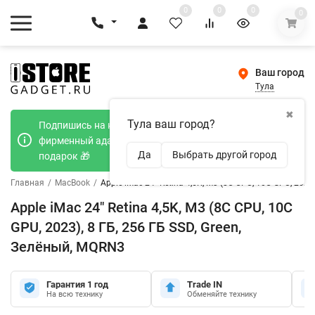
0
0
0
0
Ваш город
Тула
✖
Тула ваш город?
Подпишись на наш телеграмм канал и получи
фирменный адаптер Type-C 20W при покупке в
Да
Выбрать другой город
подарок 🎁
Главная
/
MacBook
/
Apple iMac 24" Retina 4,5K, M3 (8C CPU, 10C GPU, 2023
Apple iMac 24" Retina 4,5K, M3 (8C CPU, 10C
GPU, 2023), 8 ГБ, 256 ГБ SSD, Green,
Зелёный, MQRN3
Гарантия 1 год
Trade IN
На всю технику
Обменяйте технику