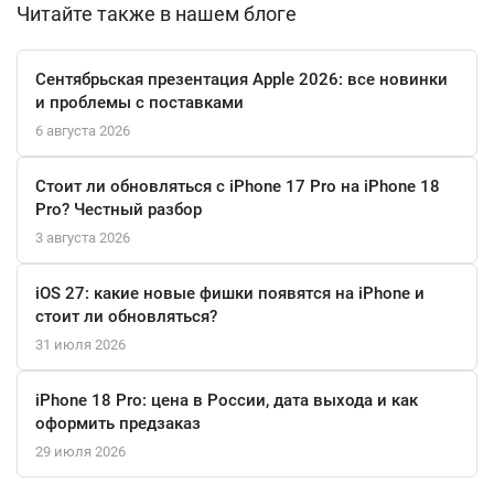
Читайте также в нашем блоге
память объемом 16 ГБ, интегрированная в чип M4,
обеспечивает плавную многозадачность. Этот iMac в
солнечном желтом корпусе — готовое решение для тех, кто
Сентябрьская презентация Apple 2026: все новинки
ценит в технике гармонию выдающейся мощности,
и проблемы с поставками
безупречного дизайна и яркой индивидуальности.
6 августа 2026
Стоит ли обновляться с iPhone 17 Pro на iPhone 18
Pro? Честный разбор
3 августа 2026
iOS 27: какие новые фишки появятся на iPhone и
стоит ли обновляться?
31 июля 2026
iPhone 18 Pro: цена в России, дата выхода и как
оформить предзаказ
29 июля 2026