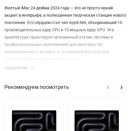
Желтый iMac 24 дюйма 2024 года — это не просто яркий
акцент в интерьере, а полноценная творческая станция нового
поколения. Его сердцем стал чип Apple M4, объединивший 10
производительных ядер CPU и 10 мощных ядер GPU. Эта
архитектура гарантирует мгновенный отклик системы в
профессиональных приложениях для монтажа, 3D-
моделирования и дизайна, а 16-ядерный Neural Engine
ускоряет задачи машинного обучения.
подробнее
Дисплей Retina 4,5K с невероятной плотностью 218 пикселей
на дюйм — это ваше окно в мир деталей. Благодаря
‹
›
Рекомендуем посмотреть
расширенной цветовой гамме P3 и яркости 500 нит любое
изображение выглядит максимально живо и реалистично. Вы
оцените каждую деталь на фотографии или в видео с
разрешением 4880x2520 пикселей.
Акустическая система этого iMac создает эффект полного
погружения. Шесть динамиков, включая низкочастотные с