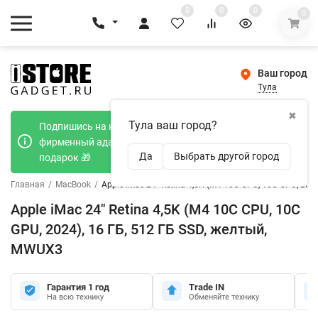
0
0
0
0
Ваш город
Тула
✖
Тула ваш город?
Подпишись на наш телеграмм канал и получи
фирменный адаптер Type-C 20W при покупке в
Да
Выбрать другой город
подарок 🎁
Главная
/
MacBook
/
Apple iMac 24" Retina 4,5K (M4 10C CPU, 10C GPU, 202
Apple iMac 24" Retina 4,5K (M4 10C CPU, 10C
GPU, 2024), 16 ГБ, 512 ГБ SSD, желтый,
MWUX3
Гарантия 1 год
Trade IN
На всю технику
Обменяйте технику