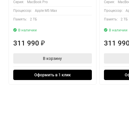
Серия:
MacBook Pro
Серия:
MacBoo
Процессор:
Apple M5 Max
Процессор:
A
Память:
2 ТБ
Память:
2 ТБ
В наличии
В наличии
311 990
311 99
₽
В корзину
Оформить в 1 клик
О