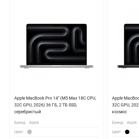
Этот серебристый моноблок — не просто компьютер, а фундам
мощнейшую производственную платформу, способную справит
компактного устройства.
Apple MacBook Pro 14" (M5 Max 18C CPU,
Apple MacBoo
32C GPU, 2026) 36 ГБ, 2 ТБ SSD,
32C GPU, 2026
серебристый
космос
Бренд:
Apple
Бренд:
Apple
Цвет:
Цвет: