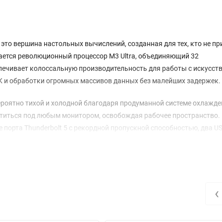
er — это вершина настольных вычислений, созданная для тех, кто не п
ается революционный процессор M3 Ultra, объединяющий 32
спечивает колоссальную производительность для работы с искусс
8K и обработки огромных массивов данных без малейших задержек.
роятно тихой и холодной благодаря продуманной системе охлажде
ститься под любым монитором, освобождая рабочее пространство.
порта Thunderbolt 5 с рекордной пропускной способностью, два US
 SSD-накопителем на 16 ТБ открывает новые горизонты для работ
приложений, мгновенно загружать проекты любого объема и созд
коомных моделей и технология Bluetooth 5.3 делают эту модель 
‹
ований.