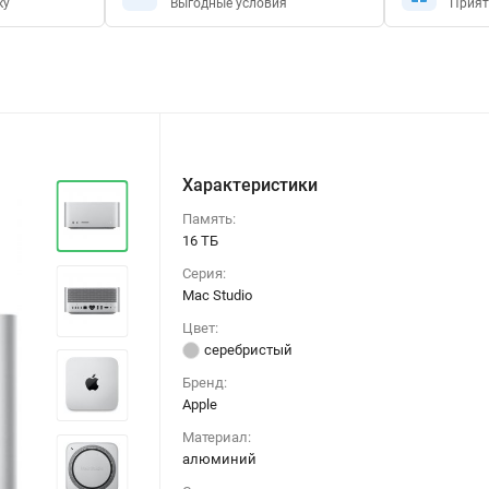
ку
Выгодные условия
Прият
Характеристики
Память:
16 ТБ
Серия:
Mac Studio
Цвет:
серебристый
Бренд:
Apple
Материал:
алюминий