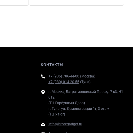
КОНТАКТЫ
+7 (906) 786-44-00
(Москва)
+7 (980) 014-20-55
(Тула)
г. Москва, Багратионовский Проезд 7 к3, H1-
012
(ТЦ Горбушкин Двор)
г. Тула, ул. Демонстрации 1г, 3 этаж
(ТЦ Утюг)
info@istoregadget.ru