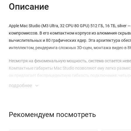
Описание
Apple Mac Studio (M3 Ultra, 32 CPU 80 GPU) 512 ГБ, 16 ТБ, silv
компромиссов. В его компактном корпусе из алюминия скрыв
вычислительных и 80 графических ядер. Эта архитектура обе
интеллектом, рендеринга сложных 3D-сцен, монтажа видео в 
Несмотря на феноменальную мощность, система остается неве
Компактные габариты Mac Studio позволяют ему легко разме
он предлагает беспрецедентную гибкость подключения: четыре 
для карт памяти SDXC, разъем HDMI и поддержку Wi-Fi 6E.
подробнее
Конфигурация с 512 ГБ оперативной памяти и феноменальным
сможете одновременно запускать десятки профессиональных 
обширные медиатеки. Выход для наушников с поддержкой высо
Рекомендуем посмотреть
центром как для творческой студии, так и для научных исслед