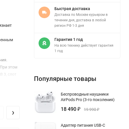
Быстрая доставка
Доставка по Москве курьером в
течении дня, доставка в любой
ризнает
регион РФ 1-3 дня
Гарантия 1 год
твенным
На всю технику действует гарантия
1 год
ния.
 При этом
B 3, слот
Популярные товары
Беспроводные наушники
ы. Вы
AirPods Pro (3-го поколения)
авать
18 490
идеальным
›
₽
19 990
₽
Адаптер питания USB-C