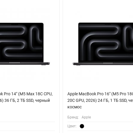
ент для самых амбициозных проектов. Он превращает ваш рабочий
ься с задачами, которые еще вчера казались невозможными для 
k Pro 14" (M5 Max 18C CPU,
Apple MacBook Pro 16" (M5 Pro 18
) 36 ГБ, 2 ТБ SSD, черный
20C GPU, 2026) 24 ГБ, 1 ТБ SSD, 
космос
Бренд:
Apple
Цвет: