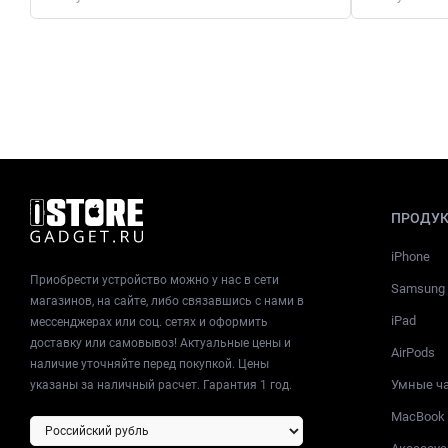
ПРОДУ
iPhone
Приобрести устройство можно у нас в сети
Samsung
магазинов, на сайте, либо связавшись с нами в
iPad
мессенджерах или соц. сетях и оформить
доставку или самовывоз! Актуальные цены и
AirPods
наличие уточняйте перед покупкой. Цены
Умные ч
указаны за наличный расчет. Гарантия 1 год.
MacBook