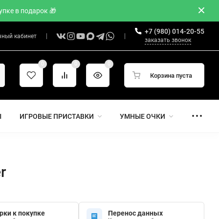
пке в подарок 🎁
+7 (980) 014-20-55
чный кабинет
заказать звонок
0
0
0
Корзина пуста
Ы
ИГРОВЫЕ ПРИСТАВКИ
УМНЫЕ ОЧКИ
r
рки к покупке
Перенос данных