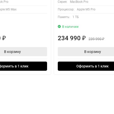
k Pro
Серия:
MacBook Pro
pple M5 Max
Процессор:
Apple M5 Pro
Память:
1 ТБ
В наличии
0
234 990
₽
₽
239 990
₽
В корзину
В корзину
формить в 1 клик
Оформить в 1 клик