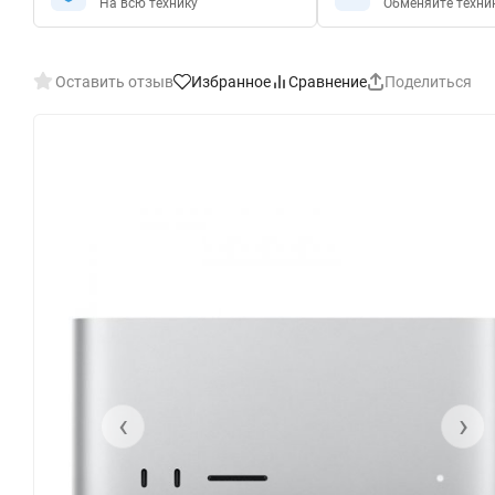
На всю технику
Обменяйте техни
Оставить отзыв
Избранное
Сравнение
Поделиться
‹
›