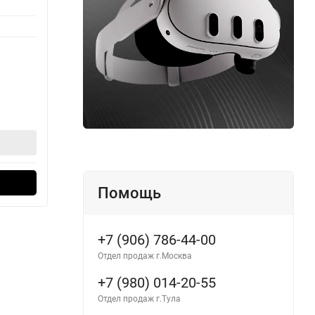
Серия:
MacBook Pro
Серия:
Процессор:
Apple M5 Max
Процес
Память:
2 ТБ
Памят
В наличии
В н
314 990
24
₽
334 990
₽
В корзину
Оформить в 1 клик
Помощь
+7 (906) 786-44-00
Отдел продаж г.Москва
+7 (980) 014-20-55
Отдел продаж г.Тула