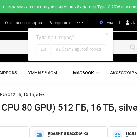
телеграмм канал и получи фирменный адаптер Type-C 20W при поку
Отзывы о товарах
Рассрочка
Тула
Ли
✖
Тула ваш город?
Да
Выбрать другой город
AIRPODS
УМНЫЕ ЧАСЫ
MACBOOK
АКСЕССУАР
U) 512 ГБ, 16 ТБ, silver
 CPU 80 GPU) 512 ГБ, 16 ТБ, silve
Кредит и рассрочка
Пода