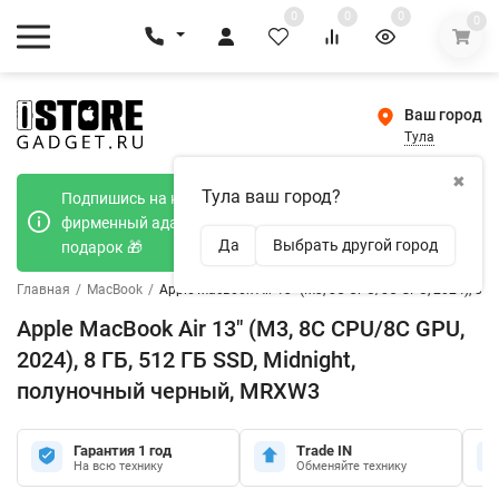
0
0
0
0
Ваш город
Тула
✖
Тула ваш город?
Подпишись на наш телеграмм канал и получи
фирменный адаптер Type-C 20W при покупке в
Да
Выбрать другой город
подарок 🎁
Главная
/
MacBook
/
Apple MacBook Air 13" (M3, 8C CPU/8C GPU, 2024), 8 
Apple MacBook Air 13" (M3, 8C CPU/8C GPU,
2024), 8 ГБ, 512 ГБ SSD, Midnight,
полуночный черный, MRXW3
Гарантия 1 год
Trade IN
На всю технику
Обменяйте технику