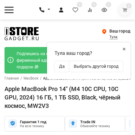
0
0
0
0
Ваш город
Тула
✖
Тула ваш город?
Подпишись на наш телеграмм канал и получи
фирменный адаптер Type-C 20W при покупке в
Да
Выбрать другой город
подарок 🎁
Главная
/
MacBook
/
Apple MacBook Pro 14" (M4 10C CPU, 10C GPU, 2024) 1
Apple MacBook Pro 14" (M4 10C CPU, 10C
GPU, 2024) 16 ГБ, 1 ТБ SSD, Black, чёрный
космос, MW2V3
Гарантия 1 год
Trade IN
На всю технику
Обменяйте технику