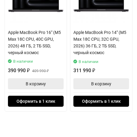
задумывается при переключении между десятками вкладок и
тяжёлыми приложениями, а накопитель моментально
загружает проекты и файлы любого объёма.
Apple MacBook Pro 16" (M5
Apple MacBook Pro 14" (M5
Звук здесь не уступает изображению. Шесть динамиков,
Max 18C CPU, 40C GPU,
Max 18C CPU, 32C GPU,
включая низкочастотные с подавлением резонанса, создают
2026) 48 ГБ, 2 ТБ SSD,
2026) 36 ГБ, 2 ТБ SSD,
объёмное стерео и поддерживают пространственное аудио
черный космос
черный космос
Dolby Atmos. Три студийных микрофона чётко ловят ваш голос,
В наличии
В наличии
а разъём для наушников готов к работе даже с высокоомными
390 990
311 990
₽
409 990
₽
₽
моделями.
В корзину
В корзину
Подключение всего — не проблема. Три порта Thunderbolt 4 /
USB-C, разъём HDMI и слот для карт памяти SDXC открывают
Оформить в 1 клик
Оформить в 1 клик
доступ к любой периферии. Вы можете подключить до двух
мониторов 6K для невероятно детализированного рабочего
пространства. Современные беспроводные стандарты Wi-Fi 6E
и Bluetooth 5.3 гарантируют стабильность соединения.