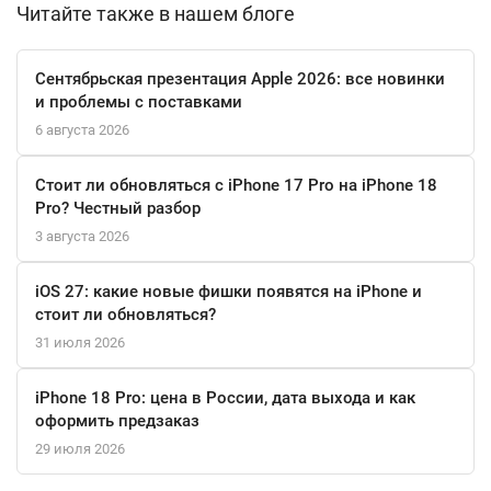
Корпус из алюминия в уникальном оттенке «чёрный космос»
Читайте также в нашем блоге
выглядит сдержанно и мощно. При толщине всего 1.55 см
ноутбук обладает впечатляющей автономностью: до 16 часов
Сентябрьская презентация Apple 2026: все новинки
работы в сети. Быстрая зарядка через магнитный разъём
и проблемы с поставками
MagSafe 3 и мощный 96-ваттный адаптер быстро вернут его к
6 августа 2026
жизни. Это инструмент, который не просит компромиссов
между производительностью, портативностью и стилем.
Стоит ли обновляться с iPhone 17 Pro на iPhone 18
Pro? Честный разбор
3 августа 2026
iOS 27: какие новые фишки появятся на iPhone и
стоит ли обновляться?
31 июля 2026
iPhone 18 Pro: цена в России, дата выхода и как
оформить предзаказ
29 июля 2026