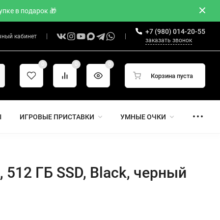
пке в подарок 🎁
+7 (980) 014-20-55
чный кабинет
заказать звонок
0
0
0
Корзина пуста
Ы
ИГРОВЫЕ ПРИСТАВКИ
УМНЫЕ ОЧКИ
, 512 ГБ SSD, Black, черный