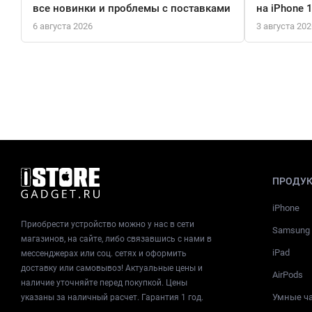
все новинки и проблемы с поставками
на iPhone 
6 августа 2026
3 августа 202
ПРОДУ
iPhone
Приобрести устройство можно у нас в сети
Samsung
магазинов, на сайте, либо связавшись с нами в
iPad
мессенджерах или соц. сетях и оформить
доставку или самовывоз! Актуальные цены и
AirPods
наличие уточняйте перед покупкой. Цены
Умные ч
указаны за наличный расчет. Гарантия 1 год.