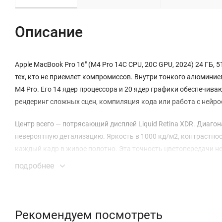
Описание
Apple MacBook Pro 16" (M4 Pro 14C CPU, 20C GPU, 2024) 24 ГБ,
тех, кто не приемлет компромиссов. Внутри тонкого алюмини
M4 Pro. Его 14 ядер процессора и 20 ядер графики обеспечив
рендеринг сложных сцен, компиляция кода или работа с нейро
Центр всего — потрясающий дисплей Liquid Retina XDR. Диаго
невероятную детализацию. Яркость в 1000 кд/м2, контрастно
каждый кадр в живое полотно. Эта точность цветопередачи н
подробнее
Автономность ноутбука впечатляет: до 22 часов воспроизведе
аккумулятор ёмкостью 72,4 Вт·ч. Быстро вернуть заряд помо
3.
Рекомендуем посмотреть
Звуковая система — отдельный повод для гордости. Шесть ди