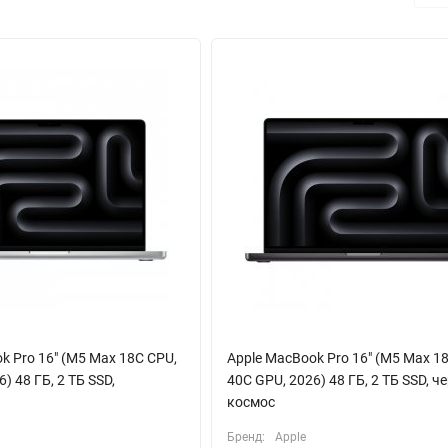
мов в Dolby Atmos. Три студийных микрофона чётко улавливают го
е даже с высокоомными моделями.
 Thunderbolt 4/USB 4, слот HDMI и кард-ридер SDXC. Это позволяе
торами, вплоть до конфигурации с дисплеем 8К. Бесшумная систе
водные модули Wi-Fi 6E и Bluetooth 5.3 завершают портрет идеаль
k Pro 16" (M5 Max 18C CPU,
Apple MacBook Pro 16" (M5 Max 1
) 48 ГБ, 2 ТБ SSD,
40C GPU, 2026) 48 ГБ, 2 ТБ SSD, 
космос
Бренд:
Apple