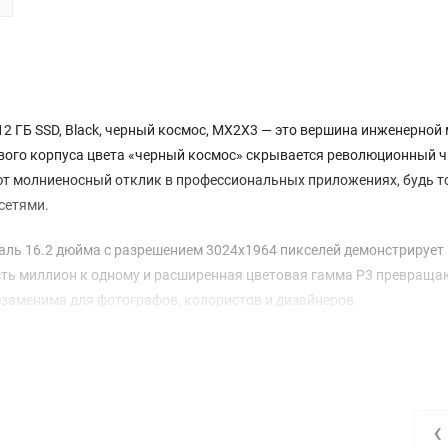
 512 ГБ SSD, Black, черный космос, MX2X3 — это вершина инженерной
евого корпуса цвета «черный космос» скрывается революционный ч
ают молниеносный отклик в профессиональных приложениях, будь т
сетями.
наль 16.2 дюйма с разрешением 3024x1964 пикселей демонстрирует
сть миллион к одному и расширенная цветовая гамма P3 превраща
езаменима для фотографов, колористов и дизайнеров.
ния видео. Этому способствует энергоэффективная архитектура чи
гает компактный адаптер на 140 Вт с удобным магнитным разъёмо
‹
намиков, включая низкочастотные, создают объёмное пространств