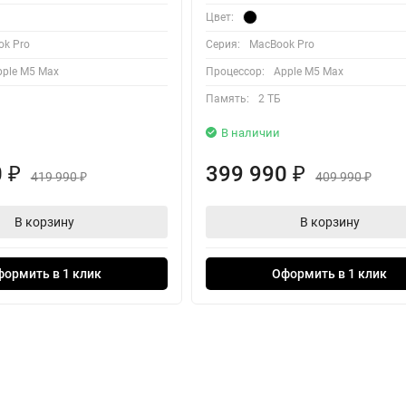
Цвет:
k Pro
Серия:
MacBook Pro
pple M5 Max
Процессор:
Apple M5 Max
Память:
2 ТБ
В наличии
0
399 990
₽
₽
419 990
409 990
₽
₽
В корзину
В корзину
формить в 1 клик
Оформить в 1 клик