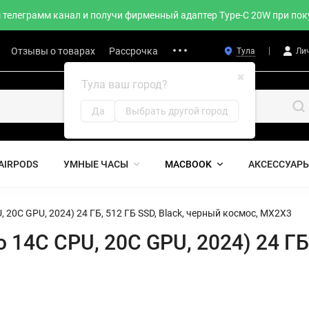
телеграмм канал и получи фирменный адаптер Type-C 20W при поку
Отзывы о товарах
Рассрочка
Тула
Ли
✖
Тула ваш город?
Да
Выбрать другой город
AIRPODS
УМНЫЕ ЧАСЫ
MACBOOK
АКСЕССУАР
, 20C GPU, 2024) 24 ГБ, 512 ГБ SSD, Black, черный космос, MX2X3
o 14C CPU, 20C GPU, 2024) 24 ГБ