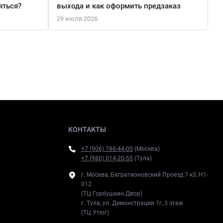
яться?
выхода и как оформить предзаказ
29 июля 2026
КОНТАКТЫ
+7 (906) 786-44-00
(Москва)
+7 (980) 014-20-55
(Тула)
г. Москва, Багратионовский Проезд 7 к3, H1-
012
(ТЦ Горбушкин Двор)
г. Тула, ул. Демонстрации 1г, 3 этаж
(ТЦ Утюг)