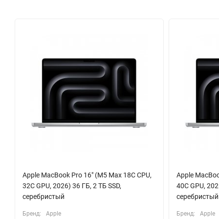
аудио, идеально подходящее для монтажа или просмотра филь
отсекая фоновый шум, а разъём для наушников готов к работ
Для подключения всего необходимого предусмотрены три порта
организовать рабочую станцию с несколькими внешними мони
охлаждения, точный трекпад Force Touch и современные беспро
инструмента для созидания.
Apple MacBook Pro 16" (M5 Max 18C CPU,
Apple MacBoo
32C GPU, 2026) 36 ГБ, 2 ТБ SSD,
40C GPU, 2026
серебристый
серебристый
Бренд:
Apple
Бренд:
Apple