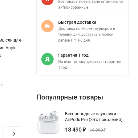
Все товары новые, запечатанные, не
активированные
Быстрая доставка
Доставка по Москве курьером в
течении дня, доставка в любой
 мысли для
регион РФ 1-3 дня
ип Apple
Гарантия 1 год
о
На всю технику действует гарантия
1 год
ют
Популярные товары
па и
Беспроводные наушники
м MagSafe
AirPods Pro (3-го поколения)
18 490
›
₽
19 990
₽
енное