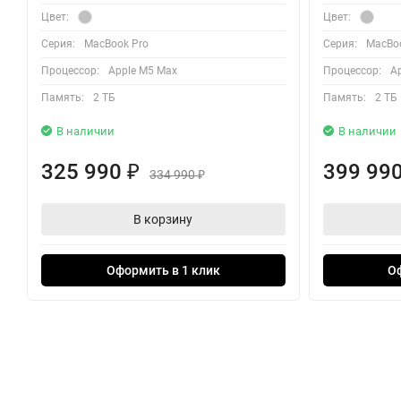
Цвет:
Цвет:
Серия:
MacBook Pro
Серия:
MacBoo
Процессор:
Apple M5 Max
Процессор:
A
Память:
2 ТБ
Память:
2 ТБ
В наличии
В наличии
325 990
399 99
₽
334 990
₽
В корзину
Оформить в 1 клик
О