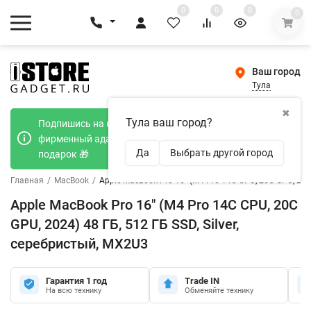
0
0
0
0
Ваш город
Тула
✖
Тула ваш город?
Подпишись на наш телеграмм канал и получи
фирменный адаптер Type-C 20W при покупке в
Да
Выбрать другой город
подарок 🎁
Главная
/
MacBook
/
Apple MacBook Pro 16" (M4 Pro 14C CPU, 20C GPU, 2024
Apple MacBook Pro 16" (M4 Pro 14C CPU, 20C
GPU, 2024) 48 ГБ, 512 ГБ SSD, Silver,
серебристый, MX2U3
Гарантия 1 год
Trade IN
На всю технику
Обменяйте технику