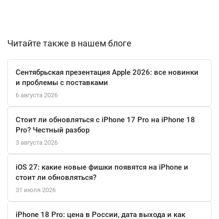
Гаджет работает под управлением актуальной операционной
системы Android 15. Поддержка широкого спектра носимых
устройств Galaxy Wearables, от умных часов до наушников,
Читайте также в нашем блоге
позволяет легко интегрировать его в экосистему. Модель
оснащена полным набором датчиков, интерфейсом USB Type-C
Сентябрьская презентация Apple 2026: все новинки
и современными модулями беспроводной связи Wi-Fi и
и проблемы с поставками
Bluetooth 5.3.
6 августа 2026
Стоит ли обновляться с iPhone 17 Pro на iPhone 18
Pro? Честный разбор
3 августа 2026
iOS 27: какие новые фишки появятся на iPhone и
стоит ли обновляться?
31 июля 2026
iPhone 18 Pro: цена в России, дата выхода и как