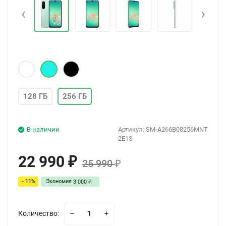
‹
›
128 ГБ
256 ГБ
В наличии
Артикул:
SM-A266B08256MNT
2E1S
22 990
₽
25 990
₽
- 11%
Экономия
3 000
₽
Количество: