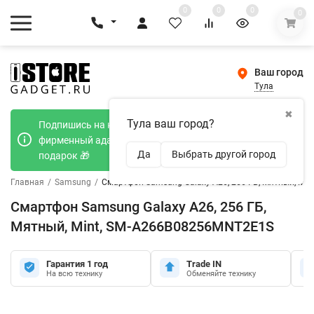
0
0
0
0
Ваш город
Тула
✖
Тула ваш город?
Подпишись на наш телеграмм канал и получи
фирменный адаптер Type-C 20W при покупке в
Да
Выбрать другой город
подарок 🎁
Главная
/
Samsung
/
Смартфон Samsung Galaxy A26, 256 ГБ, Мятный, Mi
Смартфон Samsung Galaxy A26, 256 ГБ,
Мятный, Mint, SM-A266B08256MNT2E1S
Гарантия 1 год
Trade IN
На всю технику
Обменяйте технику