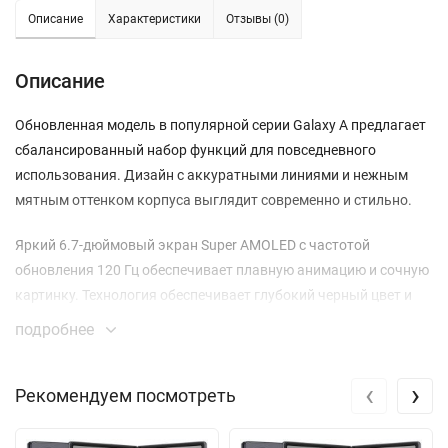
Описание
Характеристики
Отзывы (0)
Описание
Обновленная модель в популярной серии Galaxy A предлагает
сбалансированный набор функций для повседневного
использования. Дизайн с аккуратными линиями и нежным
мятным оттенком корпуса выглядит современно и стильно.
Яркий 6.7-дюймовый экран Super AMOLED с частотой
обновления 120 Гц обеспечивает плавную анимацию и сочную
картинку. Технология обеспечивает глубокий черный цвет и
высокую контрастность при просмотре контента в
подробнее
разрешении Full HD+.
‹
›
Производительности процессора Exynos 1380 с частотой до
Рекомендуем посмотреть
2.4 Гц хватает для запуска мобильных игр, работы в
многозадачном режиме и быстрой загрузки приложений.