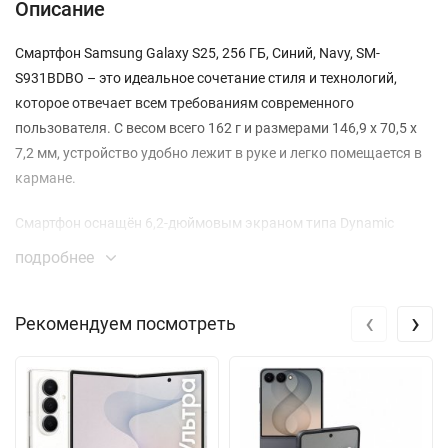
Описание
Смартфон Samsung Galaxy S25, 256 ГБ, Синий, Navy, SM-
S931BDBO – это идеальное сочетание стиля и технологий,
которое отвечает всем требованиям современного
пользователя. С весом всего 162 г и размерами 146,9 x 70,5 x
7,2 мм, устройство удобно лежит в руке и легко помещается в
кармане.
Смартфон оснащён 6,2-дюймовым экраном типа Dynamic
AMOLED 2X с разрешением 2340 x 1080 пикселей, который
подробнее
обеспечивает потрясающую яркость до 2600 нит. Это
позволяет наслаждаться контентом в любых условиях
‹
›
Рекомендуем посмотреть
освещения, будь то яркий солнечный день или вечерний свет.
Благодаря поддержке стереозвука, вы сможете погрузиться в
мир музыки и кино.
Производительность Galaxy S25 обеспечивает мощный
процессор Qualcomm Snapdragon 8 Elite, что делает его