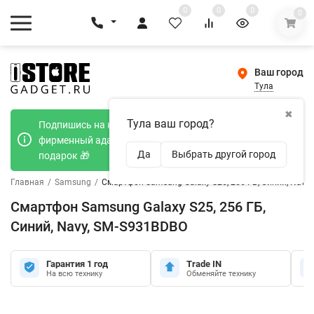
0
0
0
0
Ваш город
Тула
✖
Тула ваш город?
Подпишись на наш телеграмм канал и получи
фирменный адаптер Type-C 20W при покупке в
Да
Выбрать другой город
подарок 🎁
Главная
/
Samsung
/
Смартфон Samsung Galaxy S25, 256 ГБ, Синий, Navy
Смартфон Samsung Galaxy S25, 256 ГБ,
Синий, Navy, SM-S931BDBO
Гарантия 1 год
Trade IN
На всю технику
Обменяйте технику