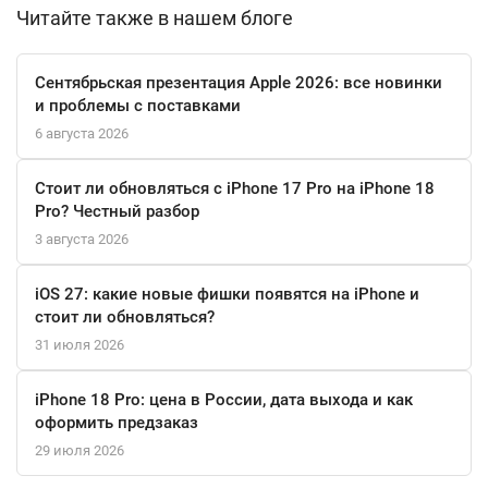
поддерживает все современные форматы аудио и видео,
Читайте также в нашем блоге
включая UHD 8K, что делает его универсальным
медиаплеером. Емкость аккумулятора в 4000 мАч
Сентябрьская презентация Apple 2026: все новинки
обеспечивает длительное время работы без подзарядки, а
и проблемы с поставками
возможность быстрой зарядки позволяет быстро
6 августа 2026
восстановить энергию устройства.
Стоит ли обновляться с iPhone 17 Pro на iPhone 18
Samsung Galaxy S25 – это не просто смартфон, а мощный
Pro? Честный разбор
инструмент для работы и развлечений, который станет вашим
3 августа 2026
незаменимым спутником в повседневной жизни.
iOS 27: какие новые фишки появятся на iPhone и
стоит ли обновляться?
31 июля 2026
iPhone 18 Pro: цена в России, дата выхода и как
оформить предзаказ
29 июля 2026