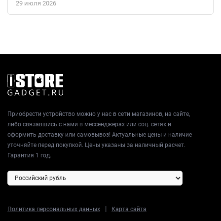
29 июля 2026
Совместимость с широким парком Galaxy Wearables, от умных
часов до беспроводных наушников, позволяет легко
построить персональную экосистему. Операционная система
Android 15 в сочетании с фирменным интерфейсом Samsung
предлагает персонализированный, плавный и безопасный
пользовательский опыт. Это больше чем телефон — это
универсальный инструмент для достижения целей,
воплощенный в совершенном дизайне Titanium Icyblue.
Приобрести устройство можно у нас в сети магазинов, на сайте,
либо связавшись с нами в мессенджерах или соц. сетях и
оформить доставку или самовывоз! Актуальные цены и наличие
уточняйте перед покупкой. Цены указаны за наличный расчет.
Гарантия 1 год.
|
Политика персональных данных
Карта сайта