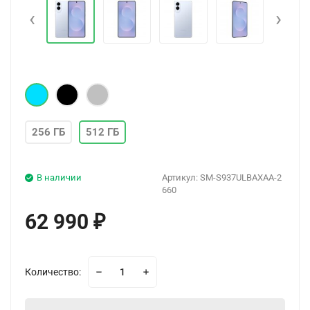
‹
›
256 ГБ
512 ГБ
В наличии
Артикул:
SM-S937ULBAXAA-2
660
62 990
₽
Количество: