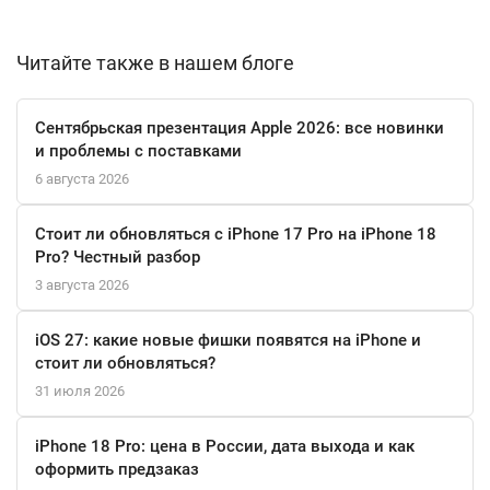
Устройство готово к вызовам будущего благодаря
комплексной поддержке сетей связи, включая передовой
Читайте также в нашем блоге
стандарт 5G. Трехдиапазонный Wi-Fi 7 и Bluetooth 5.4
обеспечивают максимально стабильное и скоростное
Сентябрьская презентация Apple 2026: все новинки
беспроводное соединение. Функция NFC открывает
и проблемы с поставками
возможности для бесконтактных платежей, а технология
6 августа 2026
Samsung DeX позволяет в любой момент организовать
полноценную рабочую станцию, подключив смартфон к
Стоит ли обновляться с iPhone 17 Pro на iPhone 18
монитору.
Pro? Честный разбор
3 августа 2026
Эргономичный корпус толщиной всего 5.8 мм удобно лежит в
руке, а встроенный аккумулятор емкостью 3900 мАч с
iOS 27: какие новые фишки появятся на iPhone и
интеллектуальной системой оптимизации надежно
стоит ли обновляться?
поддерживает активность в течение всего дня. Уникальная
31 июля 2026
особенность — поддержка стилуса S Pen, которая расширяет
способы взаимодействия с экраном для заметок, рисования и
iPhone 18 Pro: цена в России, дата выхода и как
редактирования.
оформить предзаказ