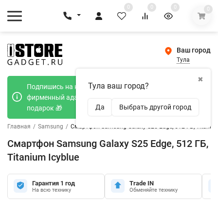
0
0
0
0
Ваш город
Тула
✖
Тула ваш город?
Подпишись на наш телеграмм канал и получи
фирменный адаптер Type-C 20W при покупке в
Да
Выбрать другой город
подарок 🎁
Главная
/
Samsung
/
Смартфон Samsung Galaxy S25 Edge, 512 ГБ, Titanium
Смартфон Samsung Galaxy S25 Edge, 512 ГБ,
Titanium Icyblue
Гарантия 1 год
Trade IN
На всю технику
Обменяйте технику