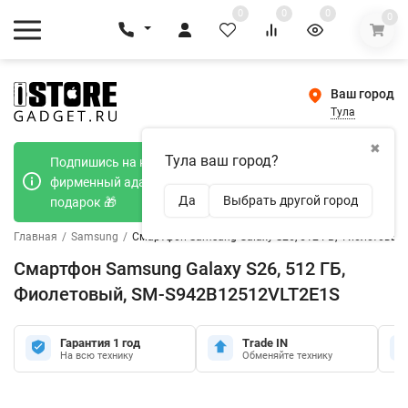
0
0
0
0
Ваш город
Тула
✖
Тула ваш город?
Подпишись на наш телеграмм канал и получи
фирменный адаптер Type-C 20W при покупке в
Да
Выбрать другой город
подарок 🎁
Главная
/
Samsung
/
Смартфон Samsung Galaxy S26, 512 ГБ, Фиолетовый
Смартфон Samsung Galaxy S26, 512 ГБ,
Фиолетовый, SM-S942B12512VLT2E1S
Гарантия 1 год
Trade IN
На всю технику
Обменяйте технику