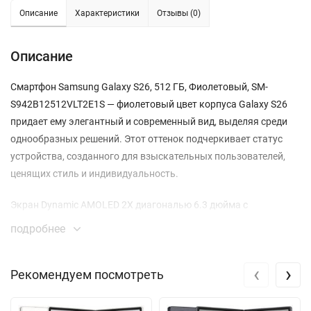
Описание
Характеристики
Отзывы (0)
Описание
Смартфон Samsung Galaxy S26, 512 ГБ, Фиолетовый, SM-
S942B12512VLT2E1S — фиолетовый цвет корпуса Galaxy S26
придает ему элегантный и современный вид, выделяя среди
однообразных решений. Этот оттенок подчеркивает статус
устройства, созданного для взыскательных пользователей,
ценящих стиль и индивидуальность.
Экран Dynamic AMOLED 2X диагональю 6.3 дюйма с
адаптивной частотой обновления до 120 Гц обеспечивает
подробнее
невероятно плавную картинку. Разрешение 2340x1080
пикселей и пиковая яркость 2600 нит гарантируют идеальную
‹
›
Рекомендуем посмотреть
детализацию и читаемость при любом освещении, от яркого
солнца до полумрака.