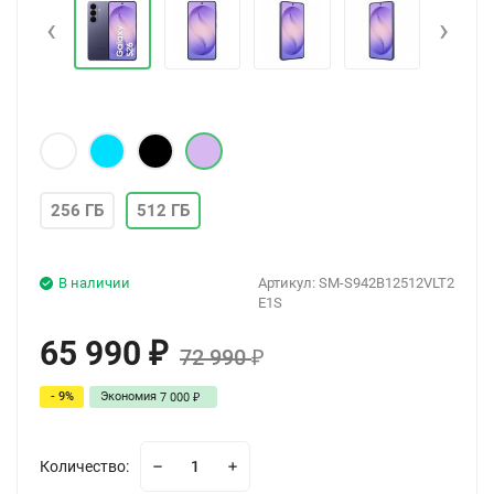
‹
›
256 ГБ
512 ГБ
В наличии
Артикул:
SM-S942B12512VLT2
E1S
65 990
₽
72 990
₽
- 9%
Экономия
7 000
₽
Количество: