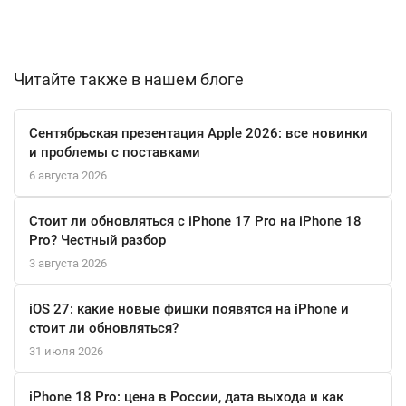
обеспечивает точную работу AR-приложений и навигации.
Объем встроенной памяти 512 ГБ дает неограниченную
свободу для хранения фото, видео, музыки и игр. Этого более
Читайте также в нашем блоге
чем достаточно для создания личного медиаархива без
необходимости постоянной очистки файлов.
Сентябрьская презентация Apple 2026: все новинки
и проблемы с поставками
Аккумулятор емкостью 4300 мАч в паре с
6 августа 2026
энергоэффективным процессором обеспечивает комфортную
автономность в течение полного дня активного
Стоит ли обновляться с iPhone 17 Pro на iPhone 18
использования. Технологии быстрой зарядки позволяют
Pro? Честный разбор
быстро восстановить заряд, если это необходимо.
3 августа 2026
Смартфон готов к работе в сетях пятого поколения 5G,
iOS 27: какие новые фишки появятся на iPhone и
обеспечивая максимальную скорость передачи данных.
стоит ли обновляться?
Современные беспроводные интерфейсы Bluetooth 5.4 и Wi-Fi
31 июля 2026
6E/7 (802.11 be/ax) гарантируют стабильное и скоростное
соединение с любыми периферийными устройствами и
iPhone 18 Pro: цена в России, дата выхода и как
роутерами.