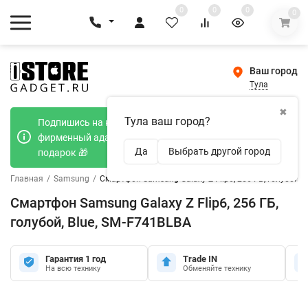
0
0
0
0
Ваш город
Тула
✖
Тула ваш город?
Подпишись на наш телеграмм канал и получи
фирменный адаптер Type-C 20W при покупке в
Да
Выбрать другой город
подарок 🎁
Главная
/
Samsung
/
Смартфон Samsung Galaxy Z Flip6, 256 ГБ, голубой, 
Смартфон Samsung Galaxy Z Flip6, 256 ГБ,
голубой, Blue, SM-F741BLBA
Гарантия 1 год
Trade IN
На всю технику
Обменяйте технику