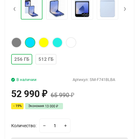
‹
›
256 ГБ
512 ГБ
В наличии
Артикул:
SM-F741BLBA
52 990
₽
65 990
₽
- 19%
Экономия
13 000
₽
Количество: