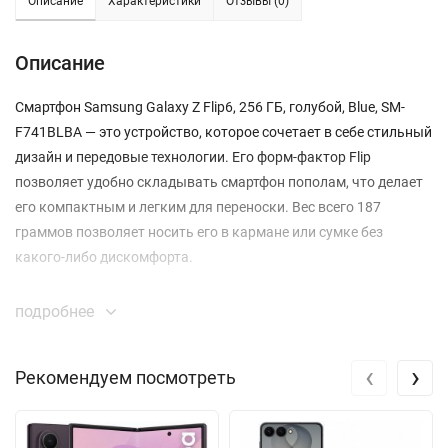
Описание
Характеристики
Отзывы (0)
Описание
Смартфон Samsung Galaxy Z Flip6, 256 ГБ, голубой, Blue, SM-
F741BLBA — это устройство, которое сочетает в себе стильный
дизайн и передовые технологии. Его форм-фактор Flip
позволяет удобно складывать смартфон пополам, что делает
его компактным и легким для переноски. Вес всего 187
граммов позволяет носить его в кармане или сумке без
какого-либо дискомфорта.
Основной экран устройства — это 6.7-дюймовый Dynamic
подробнее
AMOLED 2X с разрешением 2640 x 1080 пикселей и частотой
обновления 120 Гц. Это обеспечивает плавный и яркий
‹
›
Рекомендуем посмотреть
интерфейс, который идеально подходит для просмотра видео
в формате UHD 8K. Вы сможете наслаждаться всеми деталями
ваших любимых фильмов и сериалов, а поддержка