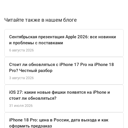
отличным выбором для активных пользователей. Также
доступна поддержка Galaxy Wearables, что позволяет легко
синхронизировать устройство с вашими умными часами или
Читайте также в нашем блоге
наушниками.
Сентябрьская презентация Apple 2026: все новинки
Смартфон представлен в стильном голубом цвете, который
и проблемы с поставками
подчеркнет вашу индивидуальность. Он не только красивый,
6 августа 2026
но и надежный, благодаря стеклу Gorilla Glass Victus 2 и
улучшенному Flex Шарниру, обеспечивающему долгий срок
Стоит ли обновляться с iPhone 17 Pro на iPhone 18
службы устройства.
Pro? Честный разбор
3 августа 2026
Samsung Galaxy Z Flip6 — это не просто смартфон, а настоящий
стиль жизни, который сочетает в себе последние технологии и
iOS 27: какие новые фишки появятся на iPhone и
элегантный дизайн.
стоит ли обновляться?
31 июля 2026
iPhone 18 Pro: цена в России, дата выхода и как
оформить предзаказ