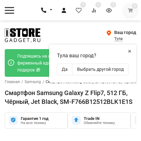
0
0
0
0
Ваш город
Тула
✖
Тула ваш город?
Подпишись на наш телеграмм канал и получи
фирменный адаптер Type-C 20W при покупке в
Да
Выбрать другой город
подарок 🎁
Главная
/
Samsung
/
Смартфон Samsung Galaxy Z Flip7, 512 ГБ, Чёрный, 
Смартфон Samsung Galaxy Z Flip7, 512 ГБ,
Чёрный, Jet Black, SM-F766B12512BLK1E1S
Гарантия 1 год
Trade IN
На всю технику
Обменяйте технику