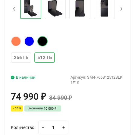
‹
›
256 ГБ
512 ГБ
В наличии
Артикул:
SM-F766B12512BLK
1E1S
74 990
₽
84 990
₽
- 11%
Экономия
10 000
₽
Количество: