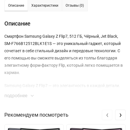
Описание
Характеристики
Отзывы (0)
Описание
Смартфон Samsung Galaxy Z Flip7, 512 ГБ, Чёрный, Jet Black,
SM-F766B12512BLK1E1S — это уникальный гаджет, который
сочетает в себе стильный дизайн и передовые технологии. С
его помощью вы сможете выделяться из толпы благодаря
элегантному форм-фактору Flip, который легко помещается в
карман.
Samsung Galaxy Z Flip7 — это элегантность в каждой детали.
Рамки экрана толщиной всего 1.25 мм и обновлённый
подробнее
механизм шарнира делают устройство не только стильным, но
и комфортным в использовании. В разложенном состоянии
‹
›
Рекомендуем посмотреть
смартфон стал на 6% тоньше, а в сложенном — на 8%
компактнее по сравнению с предыдущей моделью.