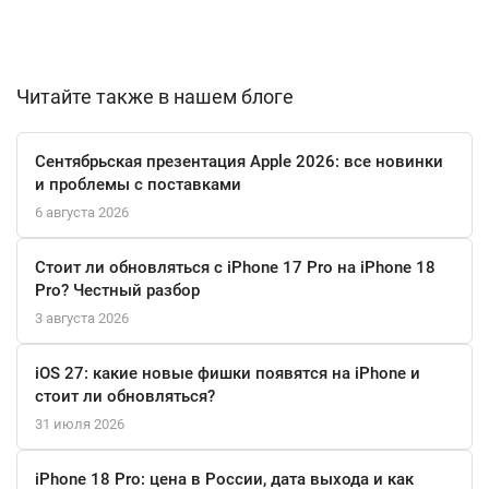
фронтальную камеру на 10 МП. Новый алгоритм ProVisual
Engine распознаёт объекты в 7 раз быстрее, сохраняя
чёткость снимков даже в самых сложных условиях
освещения.
Читайте также в нашем блоге
Galaxy Flip7 оснащён чипсетом Samsung Exynos 2500,
Сентябрьская презентация Apple 2026: все новинки
созданным по новейшему 3-нанометровому техпроцессу. Это
и проблемы с поставками
обеспечивает высокую производительность и
6 августа 2026
энергоэффективность, что особенно важно для игр,
многозадачности и работы с ресурсоёмкими приложениями.
Стоит ли обновляться с iPhone 17 Pro на iPhone 18
Pro? Честный разбор
Аккумулятор ёмкостью 4300 мАч обеспечивает длительное
3 августа 2026
время автономной работы. По сравнению с Z Flip5, время
воспроизведения видео увеличилось на 6.3 часа, а
iOS 27: какие новые фишки появятся на iPhone и
относительно Z Flip6 — на 2.3 часа. Поддержка сверхбыстрой
стоит ли обновляться?
зарядки и беспроводной зарядки второго поколения
31 июля 2026
позволяют быстро восстановить энергию устройства.
iPhone 18 Pro: цена в России, дата выхода и как
Корпус Flip7 защищён алюминиевым сплавом Armor Aluminum