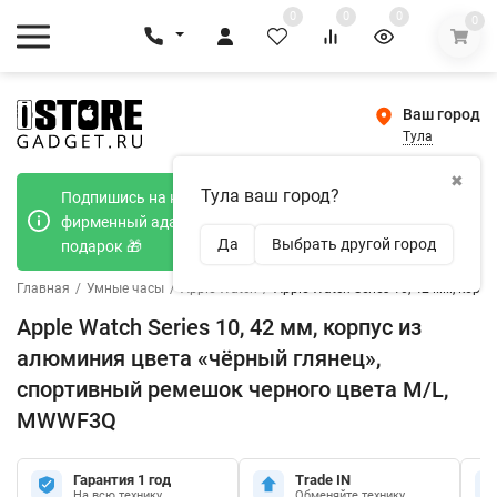
0
0
0
0
Ваш город
Тула
✖
Тула ваш город?
Подпишись на наш телеграмм канал и получи
фирменный адаптер Type-C 20W при покупке в
Да
Выбрать другой город
подарок 🎁
Главная
/
Умные часы
/
Apple Watch
/
Apple Watch Series 10, 42 мм, ко
Apple Watch Series 10, 42 мм, корпус из
алюминия цвета «чёрный глянец»,
спортивный ремешок черного цвета M/L,
MWWF3Q
Гарантия 1 год
Trade IN
На всю технику
Обменяйте технику