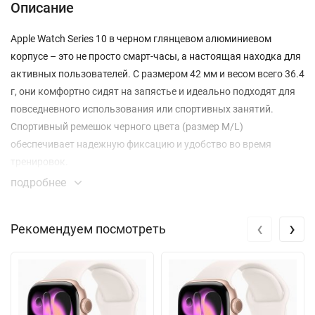
Описание
Apple Watch Series 10 в черном глянцевом алюминиевом
корпусе – это не просто смарт-часы, а настоящая находка для
активных пользователей. С размером 42 мм и весом всего 36.4
г, они комфортно сидят на запястье и идеально подходят для
повседневного использования или спортивных занятий.
Спортивный ремешок черного цвета (размер M/L)
обеспечивает надежную фиксацию и удобство во время
тренировок.
подробнее
Данная модель имеет множество впечатляющих
характеристик. Водонепроницаемость до 50 м и защита от
‹
›
Рекомендуем посмотреть
пыли (IP6X) делают часы идеальными для использования в
любых условиях – будь то плавание, бег или походы.
Оснащенные всегда включенным OLED дисплеем LTPO3 с
технологией Retina, часы обеспечивают яркость до 2000 кд/м²
и разрешение 374x446 пикселей, позволяя четко видеть