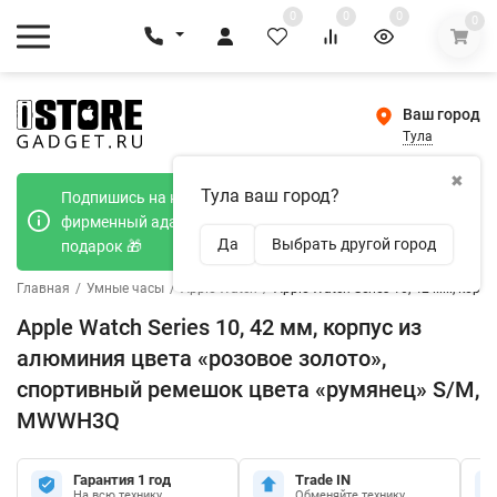
0
0
0
0
Ваш город
Тула
✖
Тула ваш город?
Подпишись на наш телеграмм канал и получи
фирменный адаптер Type-C 20W при покупке в
Да
Выбрать другой город
подарок 🎁
Главная
/
Умные часы
/
Apple Watch
/
Apple Watch Series 10, 42 мм, ко
Apple Watch Series 10, 42 мм, корпус из
алюминия цвета «розовое золото»,
спортивный ремешок цвета «румянец» S/M,
MWWH3Q
Гарантия 1 год
Trade IN
На всю технику
Обменяйте технику