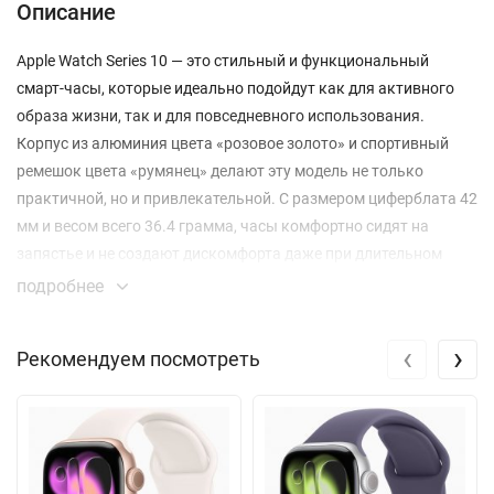
Описание
Apple Watch Series 10 — это стильный и функциональный
смарт-часы, которые идеально подойдут как для активного
образа жизни, так и для повседневного использования.
Корпус из алюминия цвета «розовое золото» и спортивный
ремешок цвета «румянец» делают эту модель не только
практичной, но и привлекательной. С размером циферблата 42
мм и весом всего 36.4 грамма, часы комфортно сидят на
запястье и не создают дискомфорта даже при длительном
ношении.
подробнее
Среди основных характеристик Apple Watch Series 10
‹
›
Рекомендуем посмотреть
выделяется всегда включённый OLED дисплей с разрешением
374x446 пикселей и яркостью до 2000 кд/м². Это позволяет
легко отслеживать информацию в любых условиях
освещения. Часы защищены от воды на глубине до 50 метров
и имеют защиту от пыли (IP6X), что делает их идеальными для