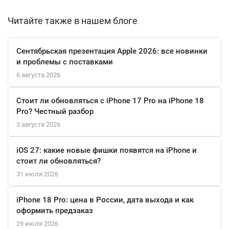
электронной почте, а также о состоянии здоровья и уровня
Читайте также в нашем блоге
заряда телефона. Все эти функции и стильный дизайн делают
Apple Watch Series 10 идеальным помощником в повседневной
жизни и спорте.
Сентябрьская презентация Apple 2026: все новинки
и проблемы с поставками
6 августа 2026
Стоит ли обновляться с iPhone 17 Pro на iPhone 18
Pro? Честный разбор
3 августа 2026
iOS 27: какие новые фишки появятся на iPhone и
стоит ли обновляться?
31 июля 2026
iPhone 18 Pro: цена в России, дата выхода и как
оформить предзаказ
29 июля 2026