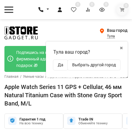
0
0
0
0
Ваш город
Тула
✖
Тула ваш город?
Подпишись на наш телеграмм канал и получи
фирменный адаптер Type-C 20W при покупке в
Да
Выбрать другой город
подарок 🎁
Главная
/
Умные часы
/
Apple Watch
/
Apple Watch Series 11 GPS + Cellula
Apple Watch Series 11 GPS + Cellular, 46 мм
Natural Titanium Case with Stone Gray Sport
Band, M/L
Гарантия 1 год
Trade IN
На всю технику
Обменяйте технику