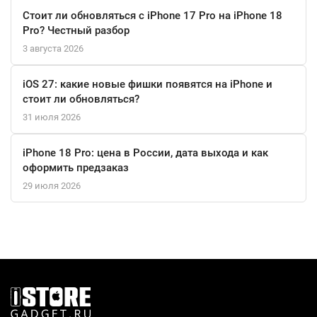
всех важных событий — от входящих вызовов до уровня
Стоит ли обновляться с iPhone 17 Pro на iPhone 18
заряда сопряжённого смартфона. При этом время автономной
Pro? Честный разбор
работы достигает до 24 часов, а поддержка беспроводной
3 августа 2026
зарядки AirPower делает процесс пополнения энергии
простым и удобным.
iOS 27: какие новые фишки появятся на iPhone и
стоит ли обновляться?
31 июля 2026
iPhone 18 Pro: цена в России, дата выхода и как
оформить предзаказ
29 июля 2026