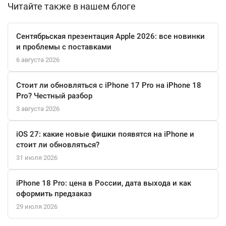
Читайте также в нашем блоге
помощник, который всегда под рукой.
Сочетание стиля, функциональности и передовых технологий
Сентябрьская презентация Apple 2026: все новинки
делает Apple Watch Ultra 2 идеальным выбором для тех, кто
и проблемы с поставками
ценит качество и инновации в каждом аспекте своей жизни.
6 августа 2026
Стоит ли обновляться с iPhone 17 Pro на iPhone 18
Pro? Честный разбор
3 августа 2026
iOS 27: какие новые фишки появятся на iPhone и
стоит ли обновляться?
31 июля 2026
iPhone 18 Pro: цена в России, дата выхода и как
оформить предзаказ
29 июля 2026