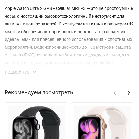
Apple Watch Ultra 2 GPS + Cellular MRFP3 — это не просто умные
часы, а настоящий высокотехнологичный инструмент для
активных пользователей. С корпусом из титана и размером 49
мм, они обеспечивают прочность и легкость, что делает их
идеальными для повседневного использования и спортивных
мероприятий. Водонепроницаемость до 100 метров и защита
от пыли (IP6X) позволяют не бояться ни дождя, ни пыли, что
делает эти часы идеальными спутниками для любых
приключений.
подробнее
Ремешок Trail в зеленом и сером цветах из нейлона с
‹
›
Рекомендуем посмотреть
застежкой на липучке обеспечивает комфорт и надежную
фиксацию на запястье. Размер M/L подойдет для
большинства пользователей, а стильный дизайн добавит
изюминку в ваш образ. Эти часы легко адаптируются к любым
условиям, будь то утренний бег или вечерняя прогулка.
Apple Watch Ultra 2 оснащены всегда включённым дисплеем