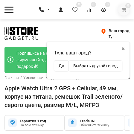
0
0
0
0
Ваш город
Тула
✖
Тула ваш город?
Подпишись на наш телеграмм канал и получи
фирменный адаптер Type-C 20W при покупке в
Да
Выбрать другой город
подарок 🎁
Главная
/
Умные часы
/
Apple Watch
/
Apple Watch Ultra 2 GPS + Cellular
Apple Watch Ultra 2 GPS + Cellular, 49 мм,
корпус из титана, ремешок Trail зеленого/
серого цвета, размер M/L, MRFP3
Гарантия 1 год
Trade IN
На всю технику
Обменяйте технику